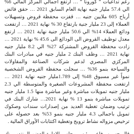
رغم تداعيات ” كورونا ” … ارتفع أجمالي المركز المالي 6%
الي 57.4 مليار جنيه نهاية العام السابق 2021 … حقق فائض
أرباح 605 ملايين جنيه … قفزت محفظة قروض وتسهيلات
العملاء إلى 23 مليار جنية بارتفاع 30 % نهاية 2021 … ارتفعت
ودائع العملاء 14% الي 50.6 مليار جنية نهاية 2021 … ارتفع
معدل توظيف القروض الى الودائع الى 45.6 % نهاية 2021 …
زادت محفظة القروض المشتركة 27% الي 8.2 مليار جنيه
نهاية 2021 … وظف البنك 2 مليار جنيه في مبادرات البنك
المركزي المصري لدعم شركات الصناعة والمقاولات
والسياحة بنمو 36% … سجلت محفظة القروض الشخصية
نمواً غير مسبوق 48% إلى 1.789مليار جنيه نهاية 2021 …
ارتفعت محفظة المشروعات الصغيرة والمتوسطة الي 2.3
مليار جنيه تمويلات مباشرة وغير مباشرة منها 1.5 مليار جنيه
تمويلات مباشرة بنمو 13 % نهاية 2021… شارك البنك في
ترتيب وضمان تغطية العديد من إصدارات سندات وصكوك
تمويل باجمالى 4.3 مليار جنيه بنمو 53% بعد حصوله على
ترخيص مزواله نشاط ترويج وتغطية اكتتابات الأوراق المالية .
قال حسين رفاعى رئيس مجلس الإدارة العضو المنتدب بنك