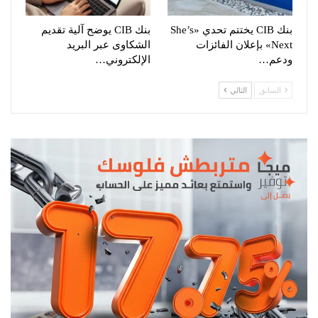
بنك CIB يختتم تحدي «She’s
بنك CIB يوضح آلية تقديم
Next» بإعلان الفائزات
الشكاوى عبر البريد
ودعم…
الإلكتروني…
السابق
التالي