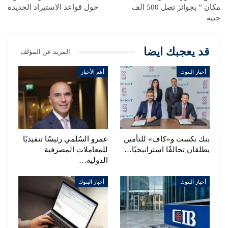
مكان ” بجوائز تصل 500 الف
حول قواعد الاستيراد الجديدة
جنيه
قد يعجبك ايضا
المزيد عن المؤلف
أخبار البنوك
أهم الأخبار
بنك نكست و«كاف» للتأمين
عمرو السُلمي رئيسًا تنفيذيًا
يطلقان تحالفًا استراتيجيًا…
للمعاملات المصرفية
الدولية…
أخبار البنوك
أخبار البنوك