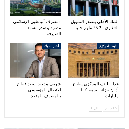
البنك الأهلي يتصدر التمويل
«مصرف أبو ظبي الإسلامي-
العقاري بـ25.2 مليار جنيه…
مصر» يتصدر مشهد
الصيرفة…
البنك المركزي
أخبار البنوك
غدا.. البنك المركزي يطرح
شريف مدحت يقود قطاع
أذون خزانة بقيمة 110
الاتصال المؤسسي
مليارات…
بالمصرف المتحد
السابق
التالي