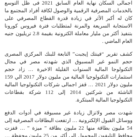
اجمالى السكان نهاية العام السابق 2021 فى ظل التوسع
بالخدمات المصرفية الرقمية والوصول لكافة أفراد المجتمع ما
كان له أكبر الأثر في زيادة قدرة القطاع المصرفي على
الاستجابة السريعة والمرنة لمتطلبات فترة فيروس كورونا
بتنفيذ أكثر من مليار معاملة الكترونية بقيمة 2.8 تريليون جنيه
العام الماضي .
كشف تقرير “فينتك إيجبت” التابعة للبنك المركزي المصرى
حجم النمو غير المسبوق الذي شهدته مصر في مجال
التكنولوجا المالية السنوات القليلة الاخيرة … زاد حجم
استثمارات التكنولوجيا المالية من مليون دولار 2017 الي 159
مليون دولار 2021 … قفز اجمالى شركات التكنولوجيا المالية
الناشئة من شركتين 2014 إلى 112 شركة بقطاعات
التكنولوجيا المالية المبتكرة.
شهدت مصر ولاتزال زيادة غير مسبوقة في أدوات الدفع
ووسائل القبول الإلكترونية … ارتفعت البطاقات المصرفية إلى
54 مليون بطاقة منها 22 مليون بطاقة ” ميزة ” … قفزت
محافظ التليفون المحمول إلى أكثر من 25 مليون محفظة …