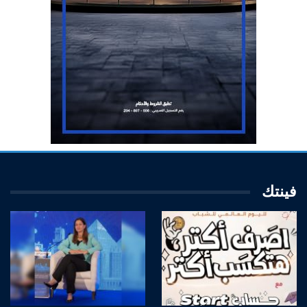
فينتك