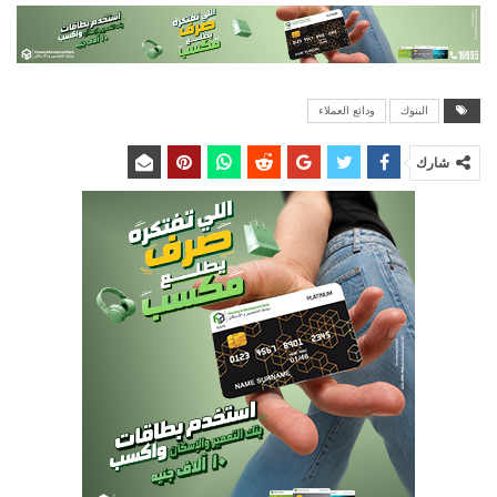
البنوك
ودائع العملاء
شارك