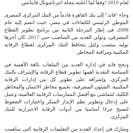
لعام 2019 “وفقاً لما أعلنته مجلة انترناشونال فاينانس.
وجاء “فاید” إلى بنك القاهرة قادماً من البنك المركزى المصرى
الموطن الرئيسي للكفاءات في مصر، حيث انضم إليه عام
2008، فى إطار المرحلة الثانیة من برنامج تطویر القطاع
المصرفى، وتولى العدید من المناصب حتى 2017، كان آخرھا
تولیه منصب وكیل محافظ البنك المركزى لقطاع الرقابة
المكتبیة ومراقبة المخاطر.
ونجح فاید في إدارة العدید من الملفات بالغة الأھمیة في
السیاسة النقدیة أھمھا تطویر قطاع الرقابة والإشراف بالبنك
المركزى، وإشرافه على تطویر كل من إدارات الرقابة
المكتبیة، الشئون المصرفیة، تجمیع مخاطر الائتمان والمخاطر
الكلیة، لتتماشى مع أفضل الممارسات الرقابیة العالمیة، وعمل
على إدخال وتطویر نظم الإنذار المبكر واختبارات الضغوط
لتصبح جزءا أساسیا من أدوات الرقابة الاحترازیة للبنك
المركزى.
وشارك فى إعداد العدید من التعلیمات الرقابیة التى ساھمت