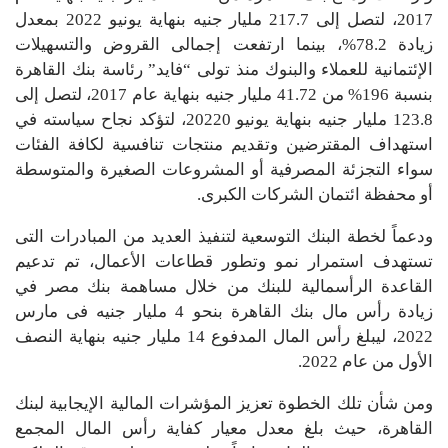
2017، لتصل إلى 217.7 مليار جنيه بنهاية يونيو 2022 بمعدل
زيادة 78.2%، بينما ارتفعت إجمالى القروض والتسهيلات
الإئتمانية للعملاء والبنوك منذ تولى “فايد” رئاسة بنك القاهرة
بنسبة 196% من 41.72 مليار جنيه بنهاية عام 2017، لتصل إلى
123.8 مليار جنيه بنهاية يونيو 20220، لتؤكد نجاح سياسته في
استهداف المقترضين وتقديم منتجات تنافسية لكافة الفئات
سواء التجزئة المصرفية أو المشروعات الصغيرة والمتوسطة
أو محفظة ائتمان الشركات الكبرى.
ودعماً لخطة البنك التوسعية لتنفيذ العديد من المبادرات التى
تستهدف استمرار نمو وتطور قطاعات الأعمال، تم تدعيم
القاعدة الرأسمالية للبنك من خلال مساهمة بنك مصر في
زيادة رأس مال بنك القاهرة بنحو 4 مليار جنيه فى مارس
2022، ليبلغ رأس المال المدفوع 14 مليار جنيه بنهاية النصف
الأول من عام 2022.
ومن شأن تلك الخطوة تعزيز المؤشرات المالية الإيجابية لبنك
القاهرة، حيث بلغ معدل معيار كفاية رأس المال المجمع