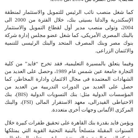
كما شغل منصب نائب الرئیس للتمویل والاستثمار لمنطقة
الإسكندریة والدلتا بسیتى بنك، خلال الفترة من 2000 الى
2004، وتولى منصب مدیر أول لقطاع التمویل والاستثمار
بالبنك المصرى الأمریكى، كما شغل عضو مجلس إدارة شركة
بنوك مصر وبنك المصرف المتحد والبنك الرئیسى للتنمیة
والائتمان الزراعى.
وفیما یتعلق بالمسیرة التعلیمیة، فقد تخرج “فاید” من كلیة
التجارة جامعة عین شمس عام 1989، وحصل على العدید من
الشھادات المعتمدة فى مجال الائتمان وادارة المخاطر، كما
حصل على العدید من الدورات التدریبیة من العدید من
المؤسسات الدولیة مثل: بنك التسویات الدولیة (BIS)، بنك
الاحتیاطى الفیدرالى، معھد الاستقرار المالى (FSI)، والبنك
المركزى الألمانى وجھات أخرى متعددة.
ويؤمن فايد بقدرة بنك القاهرة على تحقيق طفرات كبيرة خلال
السنوات المقبلة متسلحاً بالبنية التحتية القوية التي يمتلكها