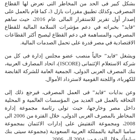
بشكل كبیر فى الحد من المخاطر التى تعرض لھا القطاع
المصرفى، وكذلك تطبیق مقررات بازل 3، كما قام بالعمل على
إصدار أول تقریر للاستقرار المالى عام 2016، حیث ساھم
“فاید” بخبراته في دعم مؤشرات السلامة المالیة للقطاع
المصرفي، والمساھمة في دعم القطاع لیصبح أكثر القطاعات
الاقتصادیة في مصر قدرة على تحمل الصدمات المالیة.
ویشغل “فاید” حالیاً منصب عضو مجلس إدارة فى كل من
شركة الاستعلام الإئتمانى (ISCORE)، اتحاد المصارف العربية،
بنك المصرف العربى الدولى، الجمعیة العامة للشركة القابضة
للكھرباء، واللجنة القومیة لاسترداد الأموال.
وعن بدایات “فاید” فى العمل المصرفى، فیرجع ذلك إلى
التحاقه بالعمل فى العدید من المؤسسات العالمیة و المحلیة
داخل مصر وخارجھا، حیث تولى رئاسة مجموعة إدارة
المخاطر بالمصرف العربى الدولى، خلال الفترة من 2006 الى
2008، ومجموعة التفتیش على إدارات الائتمان بمجموعة
سامبا المالیة بالمملكة العربیة السعودیة (مجموعة سیتى بنك
سابقاً)، خلال الفترة من 2004 الى 2006.