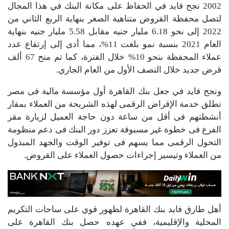
2002 نجح فايد في الحفاظ على مكانة البنك في هذا المجال
لتصل محفظة القروض متناهية الصغر بنهاية الربع الثاني من
2022 إلى نحو 6.18 مليار جنيه مقابل 5.58 مليار جنيه بنهاية
العام 2021 بنسبة نمو بلغت 11%، مما أدى إلى إرتفاع عدد
عملاء المحفظة بنحو 10% خلال الفترة، كما تم منح 67 ألف
قرض جديد خلال النصف الأول من العام الجاري.
ونجح فايد في جعل بنك القاهرة أول مؤسسة مالية فى مصر
تطلق خدمة الإقراض الرقمى لهذه الشريحة من العملاء بمقار
أنشطتهم فى أقل من ساعة دون حاجة العميل لزيارة مقر
الفرع فى خطوة غير مسبوقة تعزز دور البنك فى دعم منظومة
التحول الرقمى مما يسهم فى توفير الوقت والجهد المبذول
من العملاء وتيسير إجراءات حصول العملاء على القروض.
أهل طارق فايد بنك القاهرة لظهور قوي على ساحات التكريم
المحلية والإقليمية، ففي عهده حصل بنك القاهرة على