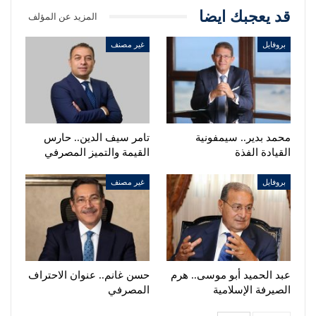
قد يعجبك ايضا
المزيد عن المؤلف
بروفايل
غير مصنف
محمد بدير.. سيمفونية
تامر سيف الدين.. حارس
القيادة الفذة
القيمة والتميز المصرفي
بروفايل
غير مصنف
عبد الحميد أبو موسى.. هرم
حسن غانم.. عنوان الاحتراف
الصيرفة الإسلامية
المصرفي