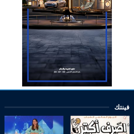
فينتك