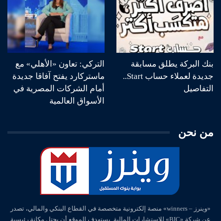
بنك البركة يطلق مسابقة
التركي: تعاون «الأهلي» مع
جديدة لعملاء حساب Start..
ماستركارد يفتح آفاقا جديدة
التفاصيل
أمام الشركات المصرية في
الأسواق العالمية
من نحن
«وينرز – winners» منصة إلكترونية متخصصة في القطاع البنكي والمالي، تصدر
عن شركة «BIC» للاستشارات المالية. يستهدف الموقع أن يحتل مكانة رئيسية