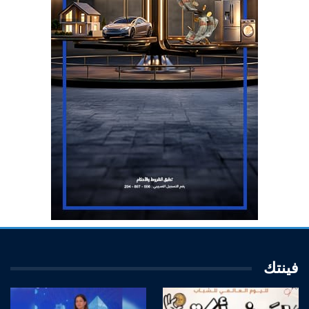
فينتك