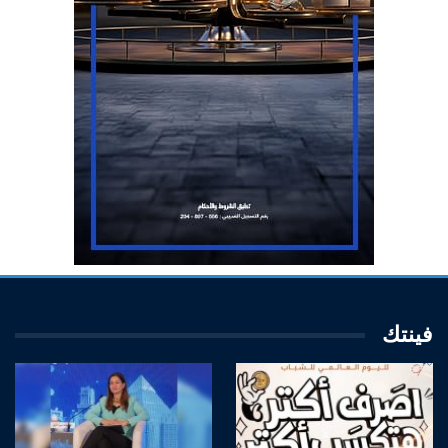
فينتك