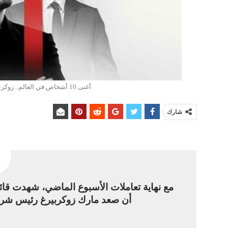
أغنى 10 أشخاص في العالم.. زوكربيرغ ثالثا بفارق 100 مليار دولار عن ماسك
شارك
أن صعد مارك زوكربيرغ رئيس شركة 