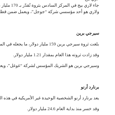
جاء لاري بيج في المركز السادس بثروة تُقدّر بـ 170 مليار دولار. وقد زادت ثروته بمقدار 1.89 مليار دولار منذ بداية العام.
ولاري هو أحد مؤسسي شركة “جوجل”، ويعمل ضمن قطاع ا
سيرجي برين
بلغت ثروة سيرجي برين 159 مليار دولار، ما يجعله في المركز السابع.
وقد زادت ثروته هذا العام بمقدار 1.21 مليار دولار.
وسيرجي برين هو الشريك المؤسس لشركة “غوغل”، ويعمل 
برنارد أرنو
يعد برنارد أرنو الشخصية الوحيدة غير الأمريكية في هذه القائمة، بثروة تبلغ 152 مليار دولا
وقد خسر منذ بداية العام 24.6 مليار دولار.