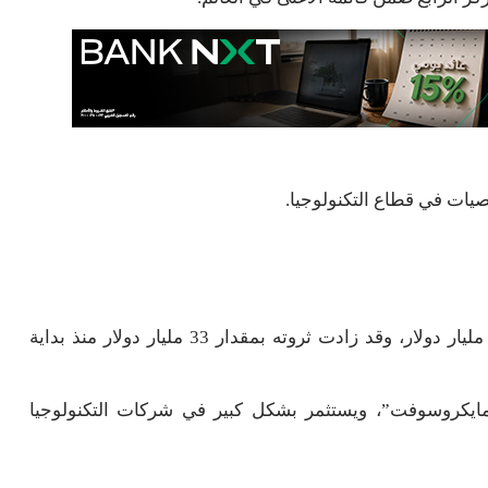
ات في قطاع التكنولوجيا.
حلّ ستيف بالمر في المركز الخامس بثروة تُقدّر بـ 180 مليار دولار، وقد زادت ثروته بمقدار 33 مليار دولار منذ بداية
ايكروسوفت”، ويستثمر بشكل كبير في شركات التكنولوجيا