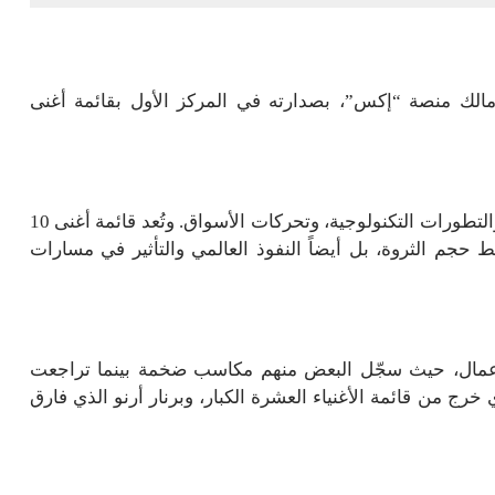
ك منصة “إكس”، بصدارته في المركز الأول بقائمة أغنى
وتتغير قوائم الأغنياء باستمرار وفقاً للتقلبات الاقتصادية، والتطورات التكنولوجية، وتحركات الأسواق. وتُعد قائمة أغنى 10
م الثروة، بل أيضاً النفوذ العالمي والتأثير في مسارات
ار رجال الأعمال، حيث سجّل البعض منهم مكاسب ضخمة بينما تراجعت
ج من قائمة الأغنياء العشرة الكبار، وبرنار أرنو الذي فارق