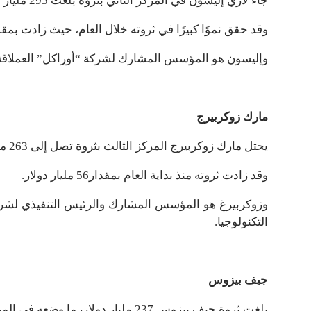
جاء لاري إليسون في المركز الثاني بثروة بلغت 295 مليار دولار.
وقد حقق نموًا كبيرًا في ثروته خلال العام، حيث زادت بمقدار 102 مليار دو
وإليسون هو المؤسس المشارك لشركة “أوراكل” العملاقة، و
مارك زوكربيرج
يحتل مارك زوكربيرج المركز الثالث بثروة تصل إلى 263 مليار دولار.
وقد زادت ثروته منذ بداية العام بمقدار56 مليار دولار.
وزوكربيرغ هو المؤسس المشارك والرئيس التنفيذي لشركة 
التكنولوجيا.
جيف بيزوس
بلغت ثروة جيف بيزوس 237 مليار دولار، ما وضعه في المركز الرابع ضمن قائمة الأغنى في العالم.