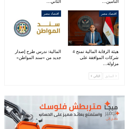
التأمين…
الثاني…
اقتصاد مصر
اقتصاد مصر
هيئة الرقابة المالية تمنح 4
المالية: ندرس طرح إصدار
شركات الموافقة على
جديد من «سند المواطن»
مزاولة…
السابق
التالي