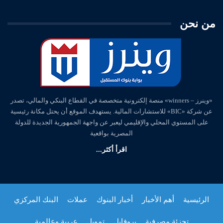
من نحن
«وينرز – winners» منصة إلكترونية متخصصة في القطاع البنكي والمالي، تصدر
عن شركة «BIC» للاستشارات المالية. يستهدف الموقع أن يحتل مكانة رئيسية
على المستوي المحلي والإقليمي ليعبر عن واجهة الجمهورية الجديدة للدولة
المصرية بواقعية
اقرأ أكثر...
الرئيسية
أهم الأخبار
أخبار البنوك
عملات
البنك المركزي
تجزئة مصرفية
بروفايل
تمويل
عربية وعالمية