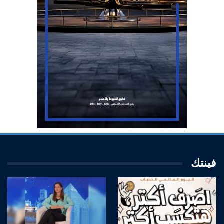
فينتك