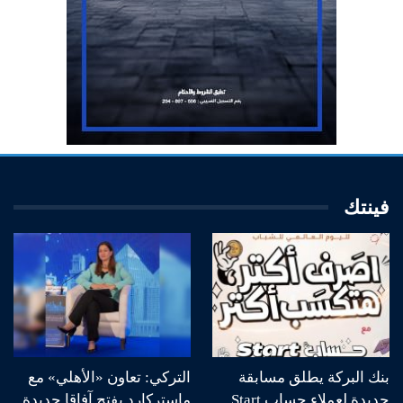
فينتك
بنك البركة يطلق مسابقة
التركي: تعاون «الأهلي» مع
جديدة لعملاء حساب Start..
ماستركارد يفتح آفاقا جديدة