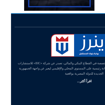
«وينرز – winners» منصة إلكترونية متخصصة في القطاع البنكي والمالي، تصدر عن شركة «BIC» للاستشارات
انة رئيسية على المستوي المحلي والإقليمي ليعبر عن واجهة الجمهورية
الجديدة للدولة المصرية بواقعية
اقرأ أكثر...