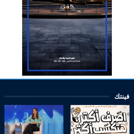
فينتك