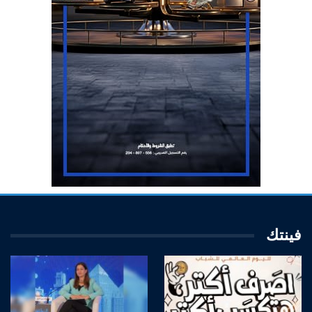
فينتك