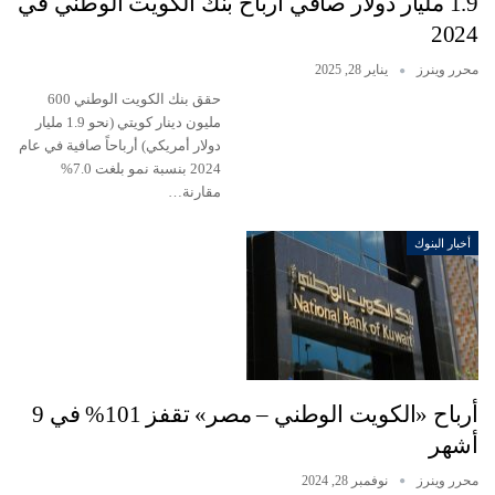
1.9 مليار دولار صافي أرباح بنك الكويت الوطني في
2024
محرر وينرز
يناير 28, 2025
حقق بنك الكويت الوطني 600
مليون دينار كويتي (نحو 1.9 مليار
دولار أمريكي) أرباحاً صافية في عام
2024 بنسبة نمو بلغت 7.0%
مقارنة…
أخبار البنوك
أرباح «الكويت الوطني – مصر» تقفز 101% في 9
أشهر
محرر وينرز
نوفمبر 28, 2024