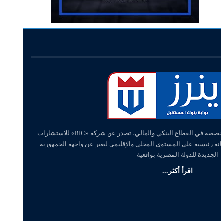
«وينرز – winners» منصة إلكترونية متخصصة في القطاع البنكي والمالي، تصدر عن شركة «BIC» للاستشارات
انة رئيسية على المستوي المحلي والإقليمي ليعبر عن واجهة الجمهورية
الجديدة للدولة المصرية بواقعية
اقرأ أكثر...