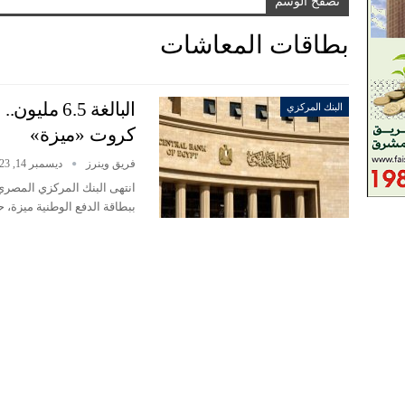
تصفح الوسم
بطاقات المعاشات
البالغة .5
البنك المركزي
كروت «ميزة»
فريق وينرز
ديسمبر 14, 2023
ببطاقة الدفع الوطنية ميزة،