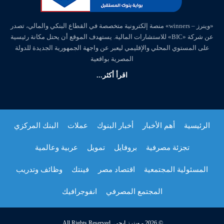
«وينرز – winners» منصة إلكترونية متخصصة في القطاع البنكي والمالي، تصدر
عن شركة «BIC» للاستشارات المالية. يستهدف الموقع أن يحتل مكانة رئيسية
على المستوي المحلي والإقليمي ليعبر عن واجهة الجمهورية الجديدة للدولة
المصرية بواقعية
اقرأ أكثر...
الرئيسية
أهم الأخبار
أخبار البنوك
عملات
البنك المركزي
تجزئة مصرفية
بروفايل
تمويل
عربية وعالمية
المسئولية المجتمعية
اقتصاد مصر
فينتك
وظائف وتدريب
المجتمع المصرفي
انفوجرافيك
© 2026 - وينرز إيجي. All Rights Reserved.