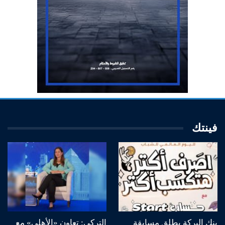
فينتك
بنك البركة يطلق مسابقة
التركي: تعاون «الأهلي» مع