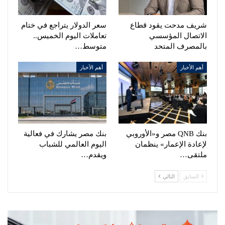
شريف مدحت يقود قطاع
سعر الدولار يتراجع في ختام
الاتصال المؤسسي
تعاملات اليوم الخميس..
بالمصرف المتحد
متوسط…
أهم الأخبار
أهم الأخبار
بنك QNB مصر و«الأوروبي
بنك مصر يشارك في فعالية
لإعادة الإعمار» ينظمان
اليوم العالمي للشباب
ملتقى…
ويقدم…
السابق
التالي