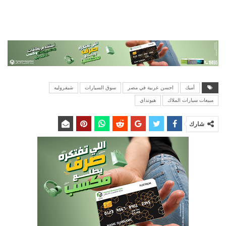
أميك
احسن عربية في مصر
سوق السيارات
شيفروليه
مبيعات سيارات الملاك
هيونداي
شارك