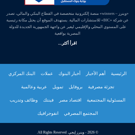
«وينرز – winners» منصة إلكترونية متخصصة في القطاع البنكي والمالي، تصدر
عن شركة «BIC» للاستشارات المالية. يستهدف الموقع أن يحتل مكانة رئيسية
على المستوي المحلي والإقليمي ليعبر عن واجهة الجمهورية الجديدة للدولة
المصرية بواقعية
اقرأ أكثر...
الرئيسية
أهم الأخبار
أخبار البنوك
عملات
البنك المركزي
تجزئة مصرفية
بروفايل
تمويل
عربية وعالمية
المسئولية المجتمعية
اقتصاد مصر
فينتك
وظائف وتدريب
المجتمع المصرفي
انفوجرافيك
© 2026 - وينرز إيجي. All Rights Reserved.