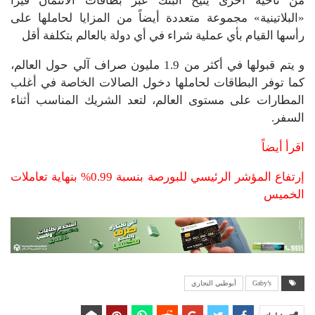
من ناحية اخرى يتيح البنك عبر بطاقات الائتمان ڤيزا
«البلاتينية» مجموعة متعددة أيضاً من المزايا لحاملها على
رأسها القيام بأي عملية شراء في أي دولة بالعالم بتكلفة أقل
و يتم قبولها في أكثر من 1.9 مليون صراف آلي حول العالم،
كما توفر البطاقات لحاملها دخول الصالات الخاصة في أغلب
المطارات على مستوى العالم، لتعد الشريك المناسب أثناء
السفر.
اقرأ أيضاً
إرتفاع المؤشر الرئيسي للبورصة بنسبة 0.99% بنهاية تعاملات
الخميس
Gaby’s
أبوظبي التجاري