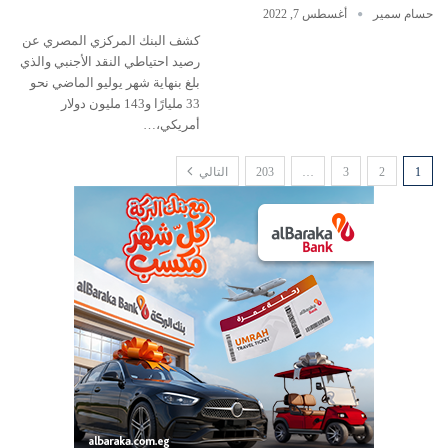
حسام سمير
أغسطس 7, 2022
كشف البنك المركزي المصري عن
رصيد احتياطي النقد الأجنبي والذي
بلغ بنهاية شهر يوليو الماضي نحو
33 مليارًا و143 مليون دولار
أمريكي،…
1
2
3
…
203
التالي