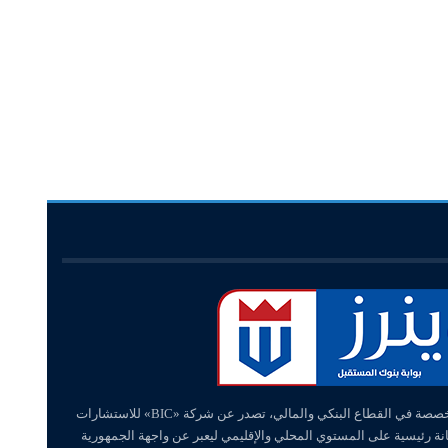
«وينرز – winners» منصة إلكترونية متخصصة في القطاع البنكي والمالي، تصدر عن شركة «BIC» للاستشارات
انة رئيسية على المستوي المحلي والإقليمي ليعبر عن واجهة الجمهورية