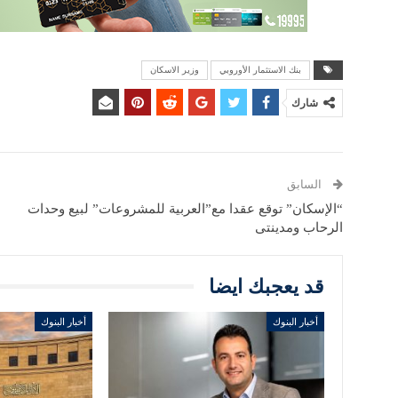
بنك الاستثمار الأوروبي
وزير الاسكان
شارك
السابق
“الإسكان” توقع عقدا مع”العربية للمشروعات” لبيع وحدات
الرحاب ومدينتى
قد يعجبك ايضا
أخبار البنوك
أخبار البنوك