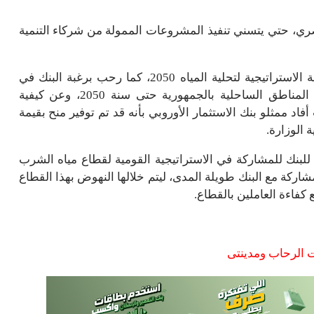
مصري، حتي يتسني تنفيذ المشروعات الممولة من شركاء التنمية
واستعرض الدكتور سيد إسماعيل، الموقف الحالي للخطة الاستراتيجية لتحلية المياه 2050، كما رحب برغبة البنك في
المشاركة بالخطة الطموحة التي يتم تنفيذها في جميع المناطق الساحلية بالجمهورية حتى سنة 2050، وعن كيفية
د ممثلو بنك الاستثمار الأوروبي بأنه قد تم توفير منح بقيمة
 للبنك للمشاركة في الاستراتيجية القومية لقطاع مياه الشرب
رة وضع آلية للمشاركة مع البنك طويلة المدى، ليتم خلالها النهوض بهذا القطاع
كفاءة العاملين بالقطاع.
ت الرحاب ومدينتى