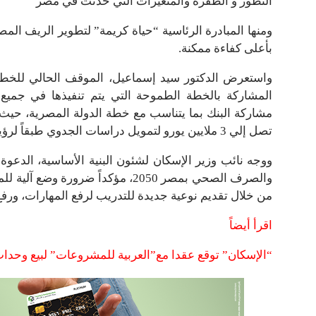
التطور و الطفرة والمتغيرات التي حدثت في مصر
ومنها المبادرة الرئاسية “حياة كريمة” لتطوير الريف ال
بأعلى كفاءة ممكنة.
مشاركة البنك بما يتناسب مع خطة الدولة المصرية، حيث أفا
تصل إلي 3 ملايين يورو لتمويل دراسات الجدوي طبقاً لرؤية الوزارة.
ووجه نائب وزير الإسكان لشئون البنية الأساسية، الدعوة
والصرف الصحي بمصر 2050، مؤكداً ضرو
من خلال تقديم نوعية جديدة للتدريب لرفع المهارات، ورفع 
اقرأ أيضاً
“الإسكان” توقع عقدا مع”العربية للمشروعات” لبيع وحدا