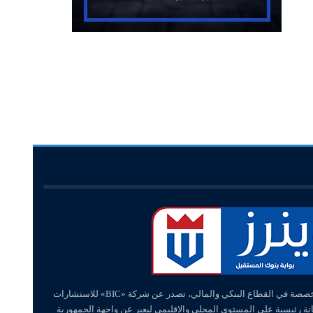
«وينرز – winners» منصة إلكترونية متخصصة في القطاع البنكي والمالي، تصدر عن شركة «BIC» للاستشارات
انة رئيسية على المستوي المحلي والإقليمي ليعبر عن واجهة الجمهورية