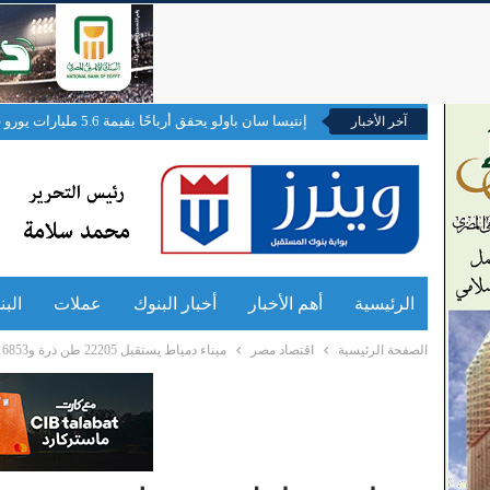
إنتيسا سان باولو يحقق أرباحًا بقيمة 5.6 مليارات يورو في النصف الأول من 2026
آخر الأخبار
الرئيسية
أهم الأخبار
أخبار البنوك
عملات
الب
الصفحة الرئيسية
اقتصاد مصر
ميناء دمياط يستقبل 22205 طن ذرة و6853 طن فول خلال أسبوع