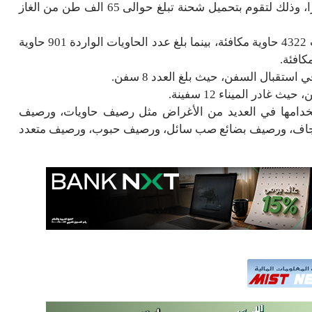
علم جزر المارشال، ويبلغ طولها 297 مترا وبعرض 46 مترا، وذلك لتقوم بتحميل شحنة تبلغ حوالى 65 الف طن من الغاز
وقال المركز الإعلامي إن حركة الصادر من الحاويات بلغت 4322 حاوية مكافئة، بينما بلغ عدد الحاويات الواردة 901 حاوية
استقبال السفن، حيث بلغ العدد 8 سفن.
ادر الميناء 12 سفينة.
 استخدامها في العديد من الأغراض مثل رصيف حاويات، ورصيف
 جاف، ورصيف بضائع صب سائل، ورصيف حبوب، ورصيف متعدد