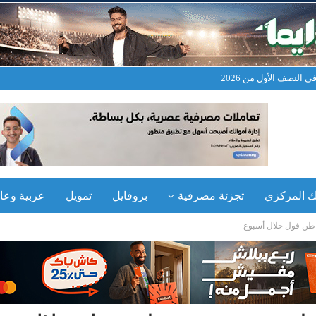
نك المركزي
تجزئة مصرفية
بروفايل
تمويل
عربية وعال