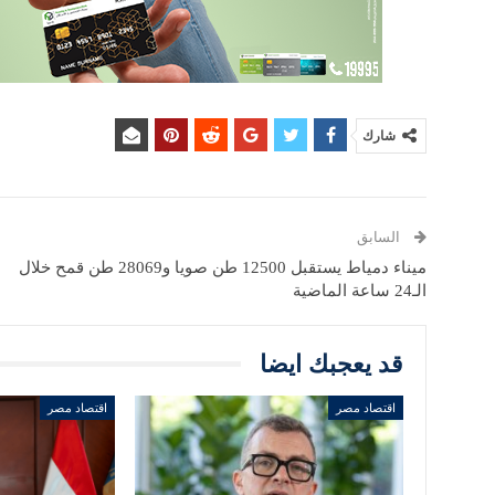
شارك
السابق
ميناء دمياط يستقبل 12500 طن صويا و28069 طن قمح خلال
الـ24 ساعة الماضية
قد يعجبك ايضا
اقتصاد مصر
اقتصاد مصر