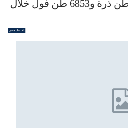
ميناء دمياط يستقبل 22205 طن ذرة و6853 طن فول خلال
اقتصاد مصر