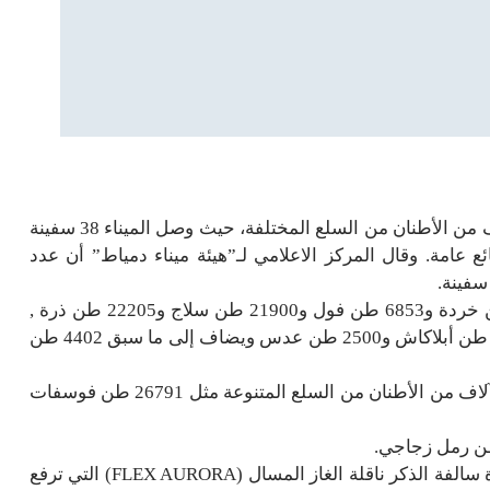
استقبل ميناء دمياط خلال الأسبوع الماضي عشرات الآلاف من الأطنان من السلع المختلفة، حيث وصل الميناء 38 سفينة
ر 48 سفينة حاويات وبضائع عامة. وقال المركز الاعلامي لـ”هيئة ميناء دمياط” أن عدد
وأشار المركز الإعلامي إلى أن الميناء استقبل 35313 طن خردة و6853 طن فول و21900 طن سلاج و22205 طن ذرة ,
كما استقبل الميناء 352 طن أبقار (عجول تسمين) و9375 طن أبلاكاش و2500 طن عدس ويضاف إلى ما سبق 4402 طن
وأوضح المركز الإعلامي أن الميناء قام بتصدير عشرات الآلاف من الأطنان من السلع المتنوعة مثل 26791 طن فوسفات
وذكر المركز الإعلامي أن ميناء دمياط استقبل خلال الفترة سالفة الذكر ناقلة الغاز المسال (FLEX AURORA) التي ترفع