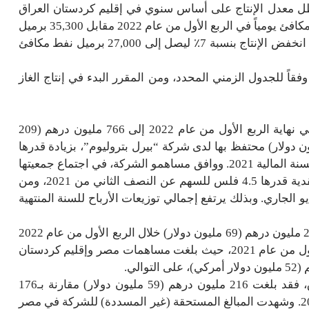
فط مكافئ يومياً للفترة نفسها من عام 2021. وظل معدل الإنتاج على أساس سنوي في إقليم كردستان العراق
ثابتًا بلا تغيير، حيث بلغ متوسط الإنتاج 35,400 برميل نفط مكافئ يومياً في الربع الأول من عام 2022 مقابل 35,300 برميل
يومياً في الربع الأول للعام المنصرم. وبالنسبة لمصر، فقد انخفض الإنتاج بنسبة 7٪ ليصل إلى 27,000 برميل نفط مكافئ
ضي أعمال التوسعة قدماً في مشروع (خورمور 250) وفقاً للجدول الزمني المحدد، ومن المقرر البدء في إنتاج الغاز
وصلت السيولة النقدية والأرصدة المصرفية للمجموعة في نهاية الربع الأول من عام 2022 إلى 766 مليون درهم (209
ولار) ويشمل ذلك مبلغ 260 مليون درهم (71 مليون دولار) محتفظ بها لدى شركة “بيرل بتروليوم”، بزيادة قدرها
13٪ مقارنة بـ678 مليون درهم (185 مليون دولار) بنهاية السنة المالية 2021. ووافق مساهمو الشركة، في اجتماع جمعيتها
العمومية المنعقد في 21 أبريل 2022، على توزيع أرباح نقدية قدرها 4.5 فلس للسهم عن النصف الثاني من 2021، ومن
ر ان يتم صرف هذه الأرباح للمساهمين بتاريخ 19 مايو الجاري. وبذلك يرتفع إجمالي توزيعات الأرباح للسنة المنتهية
وبلغ إجمالي الدفعات النقدية التي استلمتها المجموعة 253 مليون درهم (69 مليون دولار) خلال الربع الأول من عام 2022
مقارنة بـ 213 مليون درهم (58 مليون دولار) في الربع الأول من عام 2021، حيث بلغت مساهمات مصر وإقليم كردستان
أما المبالغ المستحقة للشركة في إقليم كردستان العراق، فقد بلغت 216 مليون درهم (59 مليون دولار) مقارنة بـ176
مليون درهم (48 مليون دولار) في الربع الأول من عام 2021. وشهدت المبالغ المستحقة (غير المسددة) للشركة في مصر