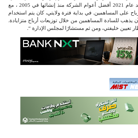
لقد كان مشاهدة تحول الشركة إنجازًا مرضيًا للغاية. ويعد عام 2021 أفضل أعوام الشركة منذ إنشائها في 2005 ، مع
اح على المساهمين. في بداية فترة ولايتي، كان يتم استخدام
آن يذهب للسادة المساهمين من خلال توزيعات أرباح متزايادة.
ر تعيين خليفتي، ومن ثم مستشارًا لمجلس الإدارة “.