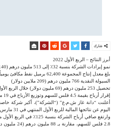
شارك
أبرز النتائج – الربع الأول 2022
نمو إيرادات الشركة بنسبة 32٪ إلى 513 مليون درهم (140 مليون دولار)
بلغ معدل إنتاج المجموعة 62,400 برميل نفط مكافئ يومياً
السيولة النقدية 766 مليون درهم (209 ملايين دولار)
تحصيل 253 مليون درهم (69 مليون دولار) خلال الربع الأول من عام 2022
إقرار أرباح بقيمة 4.5 فلس للسهم وتوزيع الأرباح في 19 مايو
أعلنت “دانة غاز ش.م.ع” (“الشركة”)، أكبر شركة خاص
اليوم عن نتائجها المالية للربع الأول المنتهي في 31 مارس 2022.