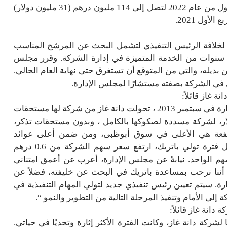
تحسناً كبيراً؛ حيث انخفضت هذه المبالغ في نهاية الربع الأول من عام 2022 لتصل إلى 114 مليون درهم (31 مليون دولار)
 لخلافة الرئيس التنفيذي لتشمل البحث عن المرشح المناسب
خلافة الدكتور باتريك-ألمان وارد الذي سيكمل بنجاح 10 سنوات من الخدمة المتميزة في إدارة الشركة. وقرر مجلس
 بديله، والتي من المتوقع أن تستغرق حتى نهاية العام الحالي.
في الشركة بصفته مستشارًا لمجلس الإدارة.
غاز قائلاً:
“منذ أن تم تعيين باتريك رئيساً تنفيذياً من قبل مجلس الإدارة في سبتمبر 2013 ، تحولت دانة غاز من شركة لها مستحقات
ولار، لشركة مسددة لصكوكها بالكامل ، وبدون مستحقات تذكر،
مرتفعة هي الأعلى في سوق أبوظبى، ومن ضمن أعلى عوائد
التوزيعات على مستوى نظرائها في قطاع الطاقة. وخلال فترة تولي باتريك، ارتفع سعر سهم الشركة من 0.6 درهم
 إلى 1.15 درهم إماراتي للسهم الواحد. نيابةً عن مجلس الإدارة، أعرب عن أعمق امتناني
أننا نرحب بمساعدة باتريك في البحث عن خليفته، فضلاً عن
 سيتم تعيين رئيس تنفيذي جديد لتولي المهام التنفيذية في
لى الأمام وتنفيذ المرحلة التالية من التطوير والنمو “.
دانة غاز قائلاً:
ركة دانة غاز، وكانت الفترة الأكثر إثارة وتحديًا في حياتي.