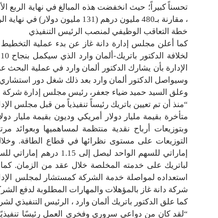
، مقارنة بـ480 مليون درهم (131 مليون دولار) في نهاية الربع الأول 2021.
خطة التعاقب الوظيفي لمنصب الرئيس التنفيذي
كما أعلن مجلس إدارة دانة غاز عن بدء عملية التخطيط
ل
الإدارة بأن يشارك الدكتور ألمان وارد في عملية البحث عن
وسيواصل الدكتور ألمان وارد بعد ذلك شغل دور استشاري 
وعلق السيد حميد ضياء جعفر، رئيس مجلس إدارة شركة دانة 
متأخرة بقيمة مليار دولار أمريكي وديون بقيمة مليار د
وبتوزيعات أرباح نقدية منتظمة لمساهميها وبعوائد 
إماراتي للسهم الواحد ليصل
لباتريك على خدمته المخلصة خلال عقد من الزمان. كما 
استعداده لمواصلة خدمة الشركة كمستشار لمجلس الإدارة.
شركة دانة غاز بالمؤهلات والمهارات المطلوبة لدفع الشركة إ
كما علق الدكتور باتريك ألمان وارد ، الرئيس التنفيذي لشركة 
“لقد كان من دواعي سروري وفخري العمل رئيسًا تنفيذيًا لش