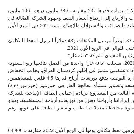
وبلغت إيرادات الشركة 513 مليون درهم (140 مليون دولار)، بزيادة قدرها 32٪ مقارنة بـ389 مليون درهم (106 مليون
2021. وتُعزى زيادة الإيرادات والأرباح إلى ارتفاع أسعار النفط وجهود الشركة الفعّالة في
إدارة التكاليف. وارتفعت أرباح الشركة قبل احتساب الفوائد والضرائب والاستهلاك والإهلاك بنسبة 62٪ في الربع الأول
ووصل متوسّط أسعار البيع المحققة خلال هذه الفترة إلى 82 دولاراً لبرميل المكثفات و43 دولاراً لبرميل النفط المكافئ
الرئيس التنفيذي لشركة “دانة غاز”:
“استكمالاً للزخم الإيجابي الذي حققته الشركة في عام 2021، سجلت ’دانة غاز‘ واحدة من أفضل نتائجها ربع السنوية
أداء تشغيلي متميز في إقليم كردستان العراق، بجانب انخفاض
تكلفة عملياتها. هذه العوامل الإيجابية دفعت مجلس الإدارة التوصية بدفع توزيعات أرباح قدرها 4.5 فلس للمساهمين.
نتطلع خلال المرحلة القادمة لاستكمال تنفيذ مشروع توسعة وتطوير منشأة معالجة الغاز في خورمور (خورمور 250)
مرحلة التالية من المشروع بزيادة إجمالي الطاقة الإنتاجية للشركة
20، مما يساهم في تحسين إيراداتنا وأرباحنا ويعزز من توزيعات أرباحنا المستقبلية. وتبدو
عة إلى حد كبير في ضوء محافظة معدلات الطلب وأسعار الطاقة على قوتها رغم
تراجع إجمالي إنتاج المجموعة بشكل طفيف إلى 62,400 برميل نفط مكافئ يومياً في الربع الأول 2022 مقارنة بـ 64.900