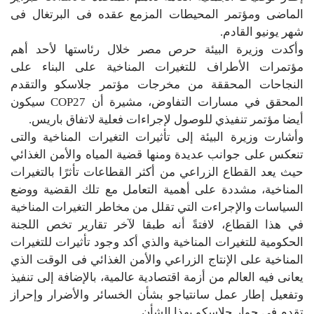
الماضى ومؤتمر المحيطات المزمع عقده فى البرتغال فى
شهر يونيو القادم.
وأكدت وزيرة البيئة حرص مصر خلال رئاستها لأحد أهم
مؤتمرات الأطراف للتغيرات المناخية على البناء على
النجاحات المحققة من مخرجات مؤتمر جلاسكو والتقدم
المحقق في مسارات التفاوض، مشيرة أن COP27 سيكون
أيضا مؤتمر تنفيذي للوصول لإجراءات فعلية لاتفاق باريس.
وأشارت وزيرة البيئة إلى تأثيرات التغيرات المناخية والتى
تنعكس على جوانب عديدة ومنها قضية المياه والأمن الغذائي
حيث يعد القطاع الزراعي من أكثر القطاعات تأثرًا بالتغيرات
المناخية، مشددة على أهمية التعامل مع تلك القضية ووضع
السياسات والإجراءت التي تقلل من مخاطر التغيرات المناخية
في هذا القطاع، لافتةً أنه طبقا لآخر تقارير تخص اللجنة
الحكومية للتغيرات المناخية والذي أكد وجود تأثيرات للتغيرات
المناخية على الإنتاج الزراعي والأمن الغذائي فى الوقت الذي
يعانى فيه العالم من أزمة اقتصادية عالمية، بالإضافة إلى تنفيذ
وتفعيل إطار عمل سانتياجو بشأن الخسائر والأضرار وإحراز
تقدم في حوار جلاسكو بهذا الشأن.