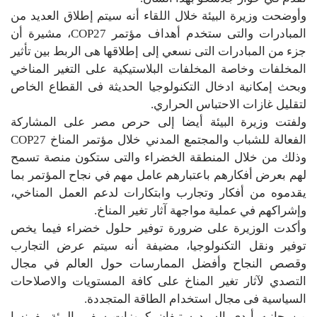
وأوضحت وزيرة البيئة خلال اللقاء أنه سيتم إطلاق العديد من
المبادرات والتى ستخدم أهداف مؤتمر COP27، مشيرة أن
جزء من المبادرات التى نسعي إلى إطلاقها هى الربط بين تأثير
المخلفات وخاصة المخلفات البلاستيكية على التغير المناخي
وبحث إمكانية ادخال التكنولوجيا الحديثة فى القطاع الخاص
لتقليل غازات الاحتباس الحراري.
ولفتت وزيرة البيئة أيضا إلى حرص مصر على المشاركة
الفعالة للشباب والمجتمع المدني خلال مؤتمر المناخ COP27
وذلك من خلال المنطقة الخضراء والتى ستكون منصة تسمح
لهم بعرض أفكارهم باعتبارهم عامل مهم في نجاح المؤتمر بما
يقدموه من أفكار وتجارب وابتكارات لدعم العمل المناخي،
وإشراكهم في عملية مواجهة آثار تغير المناخ.
وأكدت الوزيرة على ضرورة توفير حلول خضراء فيما يخص
توفير ونقل التكنولوجيا، مضيفة أنه سيتم عرض التجارب
وقصص النجاح وأفضل الممارسات حول العالم في مجال
التصدي لآثار تغير المناخ على كافة المستويات والاصلاحات
السياسية فى مجال استخدام الطاقة المتجددة.
من جانبه أبدى السيد ستيفان كروزات سفير البيئة بفرنسا