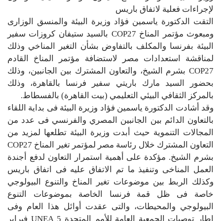
لإجراءات فعلية لاتفاق باريس
التقت الدكتورة ياسمين فؤاد وزيرة البيئة والمنسق الوزارى
ومبعوث مؤتمر المناخ COP27 بالسيد ستيفان كروزات سفير
البيئة بفرنسا والمكلف بالتفاوض بشأن التغير المناخي وذلك
لمناقشة استعدادات مصر لاستضافة مؤتمر المناخ القادم
COP27 بشرم الشيخ، والتعاون المشترك بين الجانبين، وذلك
بحضور السيد مارك باريتي سفير فرنسا بالقاهرة، وذلك
بالمركز الثقافي البيئي التعليمي (بيت القاهرة) بالفسطاط.
وقد أشادت الدكتورة ياسمين فؤاد وزيرة البيئة فى بداية اللقاء
بالتعاون الدائم بين الجانبين المصري والفرنسي فى عدد من
المجالات التنموية حيث أبدت وزيرة البيئة تطلعها لمزيد من
التعاون المشترك خلال رئاسة مصر لمؤتمر تغير المناخ COP27
بشرم الشيخ. مؤكدة على أهمية استمرار التعاون لدفع أجندة
العمل المناخى وتنفيذ ما تم الاتفاق عليه فى اتفاق باريس
وكذلك الربط بين موضوعات تغير المناخ والتنوع البيولوجي
خاصة فى ظل قمة فرنسا الخاصة بموضوعات التنوع
البيولوجي والمحيطات، والتى عقدت أوائل هذا العام وفى
إطار توصيات الجمعية العامة للأمم المتحدة 5 UNEA فبراير