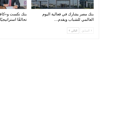
بنك مصر يشارك في فعالية اليوم
بنك نكست و«كاف»
العالمي للشباب ويقدم…
تحالفًا استراتيجيً
السابق
التالي