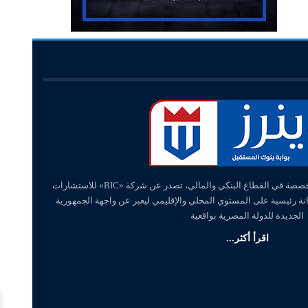
«وينرز – winners» منصة إلكترونية متخصصة في القطاع البنكي والمالي، تصدر عن شركة «BIC» للاستشارات
انة رئيسية على المستوي المحلي والإقليمي ليعبر عن واجهة الجمهورية
الجديدة للدولة المصرية بواقعية
اقرأ أكثر...