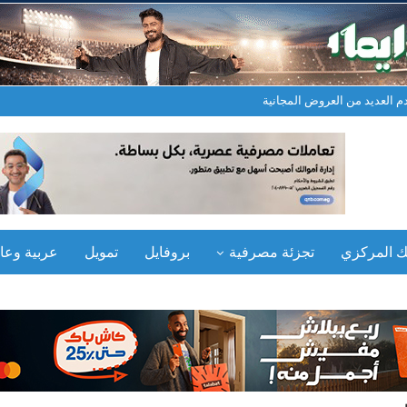
م العديد من العروض المجانية
نك المركزي
تجزئة مصرفية
بروفايل
تمويل
عربية وعال