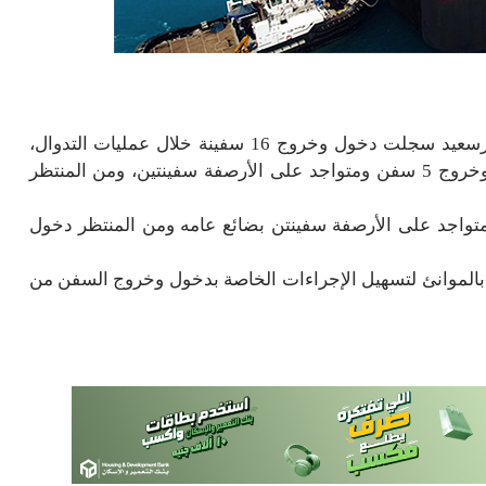
أعلنت المنطقة الاقتصادية لقناة السويس، أن موانئ بورسعيد سجلت دخول وخروج 16 سفينة خلال عمليات التدوال،
فقد سجل ميناء شرق بورسعيد دخول سفينتين حاويات وخروج 5 سفن ومتواجد على الأرصفة سفينتين، ومن المنتظر
تواجد على الأرصفة سفينتن بضائع عامه ومن المنتظر دخول
ة بالموانئ لتسهيل الإجراءات الخاصة بدخول وخروج السفن من