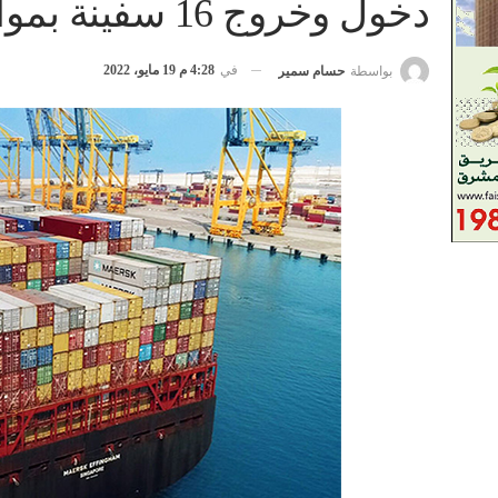
دخول وخروج 16 سفينة بموانئ بورسعيد
في
4:28 م 19 مايو، 2022
بواسطة
حسام سمير