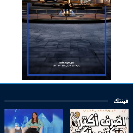
فينتك