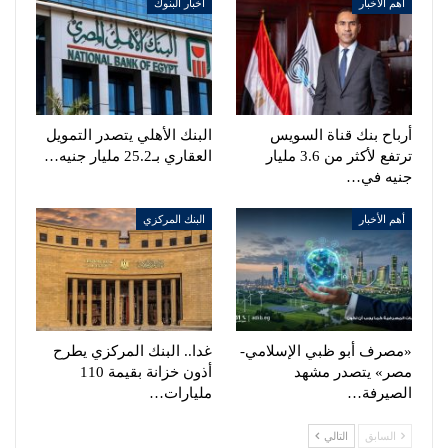
أهم الأخبار
أخبار البنوك
أرباح بنك قناة السويس
البنك الأهلي يتصدر التمويل
ترتفع لأكثر من 3.6 مليار
العقاري بـ25.2 مليار جنيه…
جنيه في…
أهم الأخبار
البنك المركزي
«مصرف أبو ظبي الإسلامي-
غدا.. البنك المركزي يطرح
مصر» يتصدر مشهد
أذون خزانة بقيمة 110
الصيرفة…
مليارات…
السابق
التالي