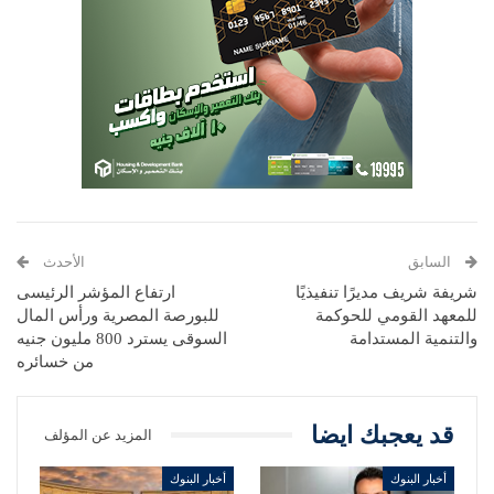
السابق
الأحدث
شريفة شريف مديرًا تنفيذيًا
ارتفاع المؤشر الرئيسى
للمعهد القومي للحوكمة
للبورصة المصرية ورأس المال
والتنمية المستدامة
السوقى يسترد 800 مليون جنيه
من خسائره
قد يعجبك ايضا
المزيد عن المؤلف
أخبار البنوك
أخبار البنوك