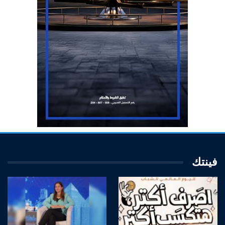
فينتك