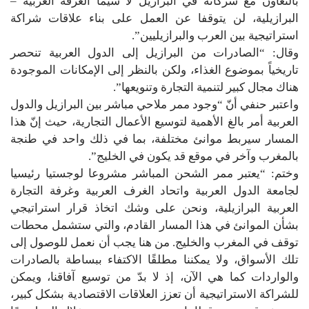
بالتعاون مع شركائه في البرازيل لا سيّما الغرفة العربية –
البرازيلية، لن يتوقفا عن العمل على بناء علاقات شراكة
استراتيجية بين العرب والبرازيليين”.
وقال: “الصادرات من البرازيل إلى الدول العربية تنحصر
تاريخياً بموضوع الغذاء، ولكن بالنظر إلى الإمكانات الموجودة
هناك مجال كبير لتنمية التجارة وتنويعها”.
واعتبر حنفي أنّ “وجود ممر ملاحي مباشر بين البرازيل والدول
العربية أمر بالغ الأهمية لتوسيع الأعمال التجارية، حيث إنّ هذا
المسار سيربط موانئ مختلفة، بما في ذلك واحد في طنجة
بالمغرب وآخر في موقع قد يكون في الخليج”.
وختم: “يعتبر ممر الشحن المباشر مشروعا لوجستيا رئيسيا
لجامعة الدول العربية واتحاد الغرف العربية وغرفة التجارة
العربية البرازيلية، ونحن على وشك اتخاذ قرار استراتيجي
بشأن الموانئ في هذا المسار القادم، والتي ستشمل محطات
توقف في المغرب والخليج. من هنا يجب أن نعمل للوصول إلى
تلك الأسواق، ولا يمكننا مطلقًا الاكتفاء ببساطة بالصادرات
والواردات كما هي الآن، إذ لا بدّ من توسيع آفاقنا، ويمكن
للشراكة الاستراتيجية أن تعزز العلاقات الاقتصادية بشكل كبير،