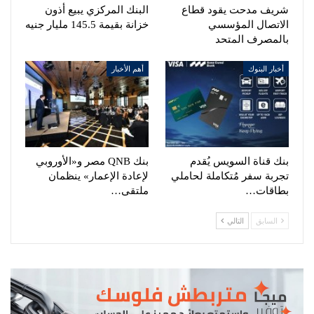
شريف مدحت يقود قطاع
البنك المركزي يبيع أذون
الاتصال المؤسسي
خزانة بقيمة 145.5 مليار جنيه
بالمصرف المتحد
أخبار البنوك
أهم الأخبار
بنك قناة السويس يُقدم
بنك QNB مصر و«الأوروبي
تجربة سفر مُتكاملة لحاملي
لإعادة الإعمار» ينظمان
بطاقات…
ملتقى…
السابق
التالي