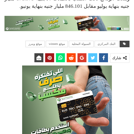
جنيه بنهاية يوليو مقابل 846.101 مليار جنيه بنهاية يونيو.
البنك المركزي
السيولة المحلية
موقع winners
موقع وينرز
شارك