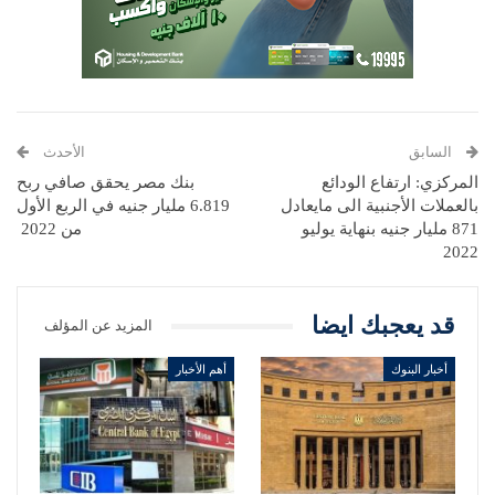
السابق
الأحدث
المركزي: ارتفاع الودائع
بنك مصر يحقق صافي ربح
بالعملات الأجنبية الى مايعادل
6.819 مليار جنيه في الربع الأول
871 مليار جنيه بنهاية يوليو
من 2022
2022
قد يعجبك ايضا
المزيد عن المؤلف
أخبار البنوك
أهم الأخبار