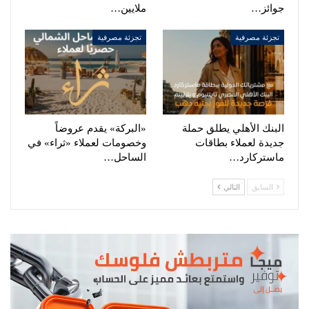
جوائز…
ملايين…
تجزئة مصرفية
تجزئة مصرفية
البنك الأهلي يطلق حملة
«البركة» يقدم عروضاً
جديدة لعملاء بطاقات
وخصومات لعملاء «ثراء» في
ماستركارد…
الساحل…
السابق
التالي