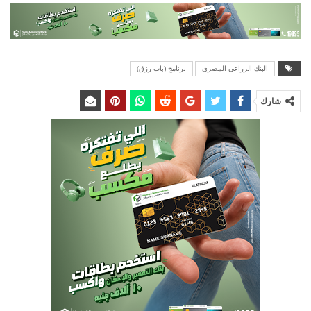
البنك الزراعي المصري
برنامج (باب رزق)
شارك