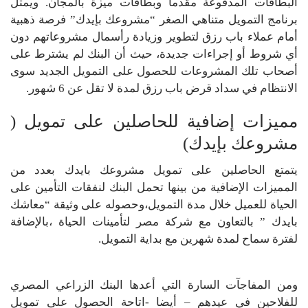
البطاقات المدفوعة مقدما وبطاقات ميزة بالمجان. ويمثل
برنامج التمويل متناهي الصغر “مشروعك بإيدك” فرصة ذهبية
أمام عملاء باب رزق لتطوير وزيادة رأسمال مشروعاتهم دون
أي شروط أو إجراءات جديدة، حيث أن البنك لم يشترط على
أصحاب تلك المشروعات للحصول على التمويل الجديد سوى
الانتظام في سداد قرض باب رزق لمدة لا تقل عن 6 شهور.
مميزات إضافية للحاصلين على تمويل (
مشروعك بإيدك)
يتمتع الحاصلين على تمويل مشروعك بايدك بعدد من
المميزات الإضافية من بينها تحمل البنك لنفقات التأمين على
الحياة للعميل خلال مدة التمويل،وحصوله على وثيقة “معاشك
بايدك ” بالتعاون مع شركة مصر لتأمينات الحياة ،بالإضافة
لفترة سماح لمدة شهرين مع بداية التمويل.
ومن المفاجآت السارة التي أعدها البنك الزراعي المصري
للفلاحين في عيدهم – أيضا -اتاحة الحصول على تمويل