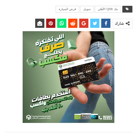
بنك QNB الأهلي
تمويل
قرض السيارة
شارك