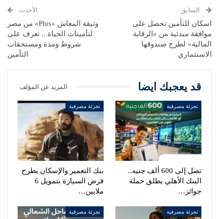
السابق
الأحدث
اسكان للتأمين تحصل على
وثيقة المعاش «Plus» من مصر
موافقة مبدئية من «الرقابة
لتأمينات الحياة .. تعرف على
المالية» لطرح صندوقها
شروط ومدة ومستحقات
الاستثماري
التأمين
قد يعجبك ايضا
المزيد عن المؤلف
تجزئة مصرفية
تجزئة مصرفية
تصل إلى 600 ألف جنيه..
بنك التعمير والإسكان يطرح
البنك الأهلي يطلق حملة
قرض السيارة بتمويل 6
جوائز…
ملايين…
تجزئة مصرفية
تجزئة مصرفية