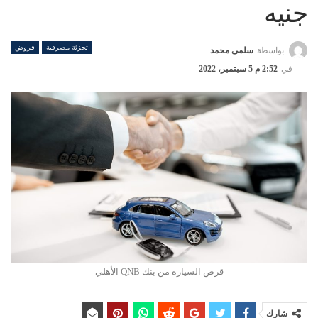
جنيه
تجزئة مصرفية
قروض
بواسطة
سلمى محمد
في
2:52 م 5 سبتمبر، 2022
قرض السيارة من بنك QNB الأهلي
شارك