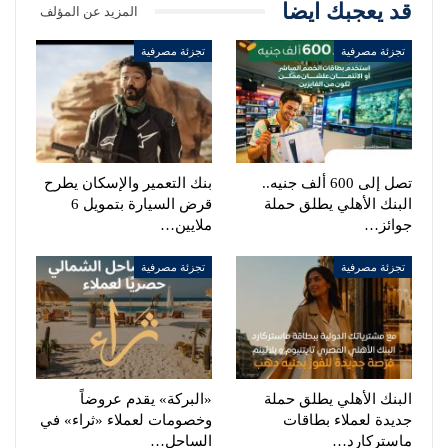
قد يعجبك ايضا
المزيد عن المؤلف
تجزئة مصرفية
تجزئة مصرفية
تصل إلى 600 ألف جنيه..
بنك التعمير والإسكان يطرح
البنك الأهلي يطلق حملة
قرض السيارة بتمويل 6
جوائز…
ملايين…
تجزئة مصرفية
تجزئة مصرفية
البنك الأهلي يطلق حملة
«البركة» يقدم عروضاً
جديدة لعملاء بطاقات
وخصومات لعملاء «ثراء» في
ماستركارد…
الساحل…