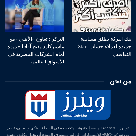
بنك البركة يطلق مسابقة
التركي: تعاون «الأهلي» مع
جديدة لعملاء حساب Start..
ماستركارد يفتح آفاقا جديدة
التفاصيل
أمام الشركات المصرية في
الأسواق العالمية
من نحن
«وينرز – winners» منصة إلكترونية متخصصة في القطاع البنكي والمالي، تصدر
عن شركة «BIC» للاستشارات المالية. يستهدف الموقع أن يحتل مكانة رئيسية