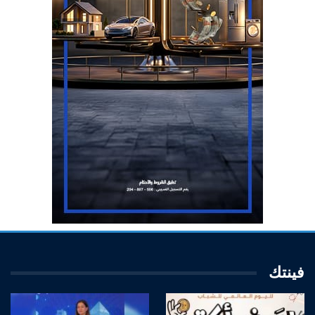
فينتك