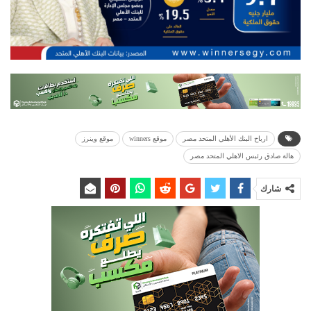
ارباح البنك الأهلي المتحد مصر
موقع winners
موقع وينرز
هالة صادق رئبس الاهلي المتحد مصر
شارك