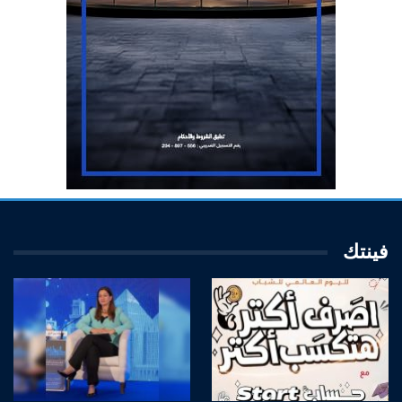
فينتك