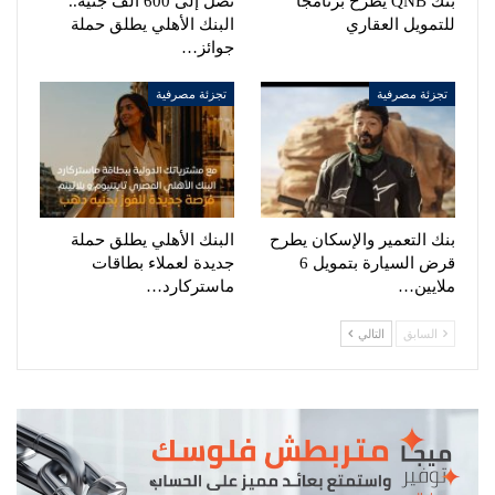
بنك QNB يطرح برنامجا
تصل إلى 600 ألف جنيه..
للتمويل العقاري
البنك الأهلي يطلق حملة
جوائز…
تجزئة مصرفية
تجزئة مصرفية
بنك التعمير والإسكان يطرح
البنك الأهلي يطلق حملة
قرض السيارة بتمويل 6
جديدة لعملاء بطاقات
ملايين…
ماستركارد…
السابق
التالي