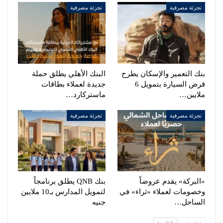
تجزئة مصرفية
تجزئة مصرفية
بنك التعمير والإسكان يطرح
البنك الأهلي يطلق حملة
قرض السيارة بتمويل 6
جديدة لعملاء بطاقات
ملايين…
ماستركارد…
تجزئة مصرفية
تجزئة مصرفية
«البركة» يقدم عروضاً
بنك QNB يطلق برنامجاً
وخصومات لعملاء «ثراء» في
لتمويل المدارس بـ10 ملايين
الساحل…
جنيه