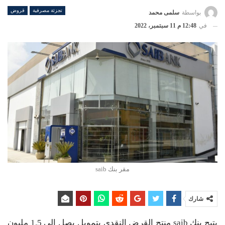
تجزئة مصرفية
قروض
بواسطة
سلمى محمد
في
12:48 م 11 سبتمبر، 2022
مقر بنك saib
شارك
يتيح بنك saib منتج القرض النقدى بتمويل يصل إلى 1.5 مليون