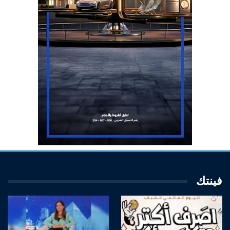
فينتك