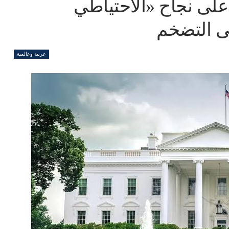
لى نجاح «الاحتياطي
ى التضخم
عربية وعالمية