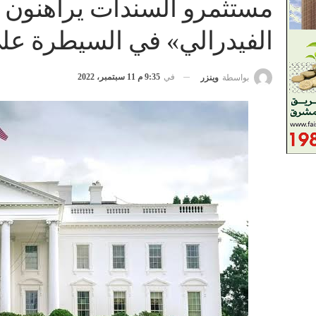
مستثمرو السندات يراهنون ع
الفيدرالي» في السيطرة عل
في
9:35 م 11 سبتمبر، 2022
بواسطة
وينزر