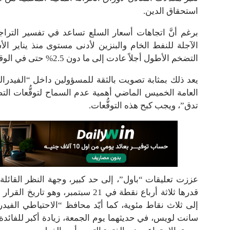
استحقاق الدين.
برغم أنَّ اتجاهات أسعار السلع تساعد في تفسير التراج
الآجلة للنفط الخام والبنزين لأدنى مستوى منذ يناير الأ
التضخم الأطول أجلاً عادت إلى ما دون 2.5% حتى في الوقت الذي كان فيه مؤشر أسعار المستهلكين عند 8.5% في يوليو.
يعد ذلك بمثابة تصويت بالثقة للمسؤولين داخل “الفيدرا
العامة الخميس الماضي أهمية عدم السماح لتوقُّعات التض
تدق”، ويجب كبح هذه التوقُّعات.
عززت تعليقات “باول”، إلى حد كبير، وجهة النظر القائلة 
قدرها ثلاثة أرباع نقطة في 21 سبتمب
إلى ثلاث نقاط مئوية، كما أيّد محافظ “الاحتياطي الفي
سانت لويس، في حديثهما يوم الجمعة، زيادة أكبر للفائدة،