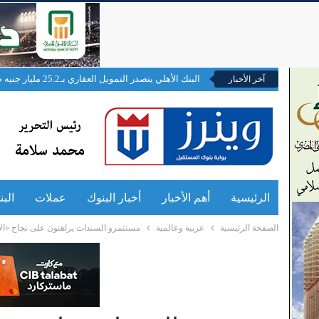
البنك الأهلي يتصدر التمويل العقاري بـ25.2 مليار جنيه ضمن مبادرة محدودي ومتوسطي الدخل
آخر الأخبار
الرئيسية
أهم الأخبار
أخبار البنوك
عملات
الب
الصفحة الرئيسية
عربية وعالمية
مستثمرو السندات يراهنون على نجاح «ال