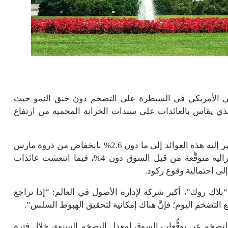
لي الأمريكي في السيطرة على التضخم دون خنق النمو حيث
ذي يقاس بالعائدات على سندات الخزانة المحمية من ارتفاع
وعاد معدل التضخم المتوقَّع لمدة خمس سنوات الذي تشير إليه هذه العوائد إلى ما دون 2.6% بانخفاض من ذروة مارس
عند 3.76%. وفي نفس الوقت، ما تزال أعلى فائدة فيدرالية متوقَّعة من قبل السوق دون 4%، فيما انتعشت عائدات
ى احتمالية وقوع ركود.
بلاك روك”، أكبر شركة لإدارة الأصول في العالم: “إذا تراجع
ع التضخم اليوم؛ فإنَّ هناك إمكانية لتحقيق الهبوط السلس”.
من التضخم عن توقُّعات السوق لمعدل التضخم السنوي خلال فترة