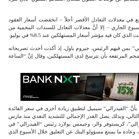
ع في معدلات التعادل الأقصر أجلاً – انخفضت أسعار العقود
سبوع الجاري – إلا أنَّ معدلات التعادل للسندات المحمية من
لي” بمن فيهم الرئيس، جيروم باول، إذ أكدت أحدث تصريحاته
خم المرتفعة بأن تترسخ لدى المستهلكين، وقال إنَّ “الساعة
بأنَّ “الفيدرالي” سيميل لتطبيق زيادة أخرى في سعر الفائدة
ر، وهو تاريخ القرار التالي، وبذلك يصل القدر الإجمالي للتشديد النقدي منذ مارس
درالي”، كريستوفر والر، وجيمس بولارد رئيس “الفيدرالي” في
 وعادة ما يمتنع مسؤولو البنك عن التعليق خلال الأسبوع الذي