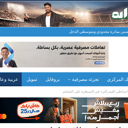
نك المركزي
تجزئة مصرفية
بروفايل
تمويل
عربية وعال
احتياطي الفيدرالي» في السيطرة على التضخم