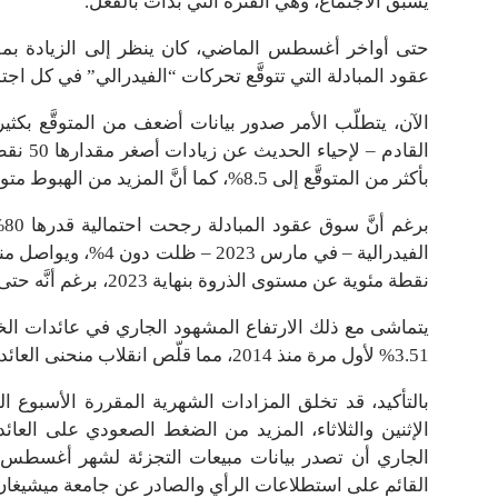
يسبق الاجتماع، وهي الفترة التي بدأت بالفعل.
حتى أواخر أغسطس الماضي، كان ينظر إلى الزيادة بمق
عقود المبادلة التي تتوقَّع تحركات “الفيدرالي” في كل اجتم
الآن، يتطلّب الأمر صدور بيانات أضعف من المتوقَّع بك
القادم 
بأكثر من المتوقَّع إلى 8.5%، كما أنَّ المزيد من الهبوط متوقَّع لأغسطس إلى 8%.
ب
الفيدرالية – في مار
نقطة مئوية عن مستوى الذروة بنهاية 2023، برغم أنَّه حتى الشهر الماضي كان يرجح خفضاً قدره نصف نقطة مئوية.
3.51% لأول مرة منذ 2014، مما قلّص انقلاب منحنى العائد، وبالتالي؛ قلل بقوة احتمالات الركود.
الإثنين والثلاثاء، المزيد من الضغط الصعودي على العائدا
الجاري أن تصدر بيانات مبيعات التجزئة لشهر أغسطس 
القائم على استطلاعات الرأي والصادر عن جامعة ميشيغان