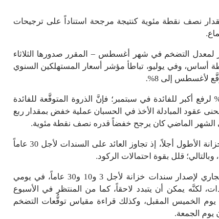
دار نصف نقطة مئوية كنتيجة مرجحة استناداً على ترجيحات
اع.
ثير لمعدل التضخم في شهر أغسطس – المقرر صدورها الثلاثاء
– لإحياء الحديث عن زيادات أصغر مقدارها 50 نقطة أساس، وفي يوليو، تباطأ مؤشر أسعار المستهلكين السنوي
رغم أنَّ سوق عقود المبادلة رجحت احتمالية قدرها 80% لرفع أكبر للفائدة في سبتمبر؛ فإنَّ الذروة المتوقَّعة للفائدة
س 2023 – ظلت دون 4%، ويواصل منحنى عقود المبادلة الأخذ في الحسبان عملية خفض بمقدار ربع
يتماشى مع ذلك الارتفاع المشهود الجاري في عائدات الخزانة الأطول أجلاً، إذ تجاوز العائد على السندات لأجل 30 عاماً
بالتأكيد، قد تخلق المزادات الشهرية المقررة الأسبوع الجاري لإصدار سندات خزانة لأجل 3 و10 و30 عاماً، في يومي
ت، لكنَّه يمكن أن يتبدد لاحقاً، كما من المنتظر في الأسبوع
يوم الخميس المقبل، وكذلك قراءة مقياس توقُّعات التضخم
 يوم الجمعة.