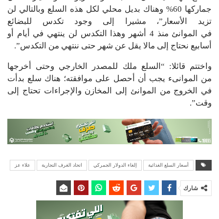
جماركها 60% وهناك بديل محلي لكل هذه السلع وبالتالي لن
تزيد الأسعار”، مشيرا إلى وجود تكدس للبضائع
في الموانئ منذ 4 أشهر وهذا التكدس لن ينتهي في أيام أو
أسابيع نحتاج إلى مالا يقل عن شهر حتى ننتهي من التكدس”.
واختتم قائلا: “السلع ملك للمصدر الخارجي وحتى أخرجها
من الموانىء يجب أن أحصل على موافقته؛ هناك سلع بدأت
في الخروج من الموانئ إلى المخازن والإجراءات تحتاج إلى
وقت”.
أسعار السلع الغذائية
إلغاء الدولار الجمركي
اتحاد الغرف التجارية
علاء عز
شارك