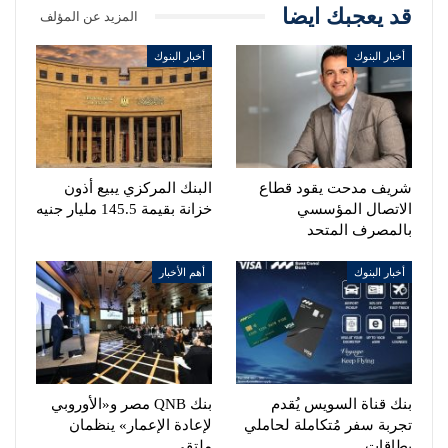
قد يعجبك ايضا
المزيد عن المؤلف
أخبار البنوك
أخبار البنوك
شريف مدحت يقود قطاع
البنك المركزي يبيع أذون
الاتصال المؤسسي
خزانة بقيمة 145.5 مليار جنيه
بالمصرف المتحد
أخبار البنوك
أهم الأخبار
بنك قناة السويس يُقدم
بنك QNB مصر و«الأوروبي
تجربة سفر مُتكاملة لحاملي
لإعادة الإعمار» ينظمان
بطاقات…
ملتقى…