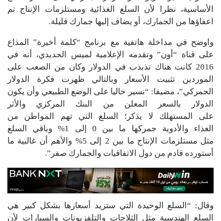
الأساسية، نظرا لأن السلع الغذائية ومستلزمات الإنتاج تم
اعفاؤها من الجمارك، أو يضاف إليها جمارك قليلة.
واوضح في مداخلة هاتفية مع برنامج “كلمة أخيرة” المذاع
على قناة “أون” وتقدمه الإعلامية لميس الحديدي، أنه في
2016 كانت هناك تذبذب في الدولار وكان من الصعب على
الموردين تثبيت الأسعار وبالتالي ظهرت فكرة الدولار
الجمركي”، مضيفا: “نسير حاليا على الوضع الطبيعي وأن يكون
الدولار بالسعر المعلن من البنك المركزي والأثر
على المستهلك لا يذكر؛ السلع التي تهم المواطن من
الغذاء والأدوية جمركها ما بين 0 إلى 1% وباقي السلع
مثل مستلزمات الإنتاج ما بين 2 إلى 5% والأهم أن غالبية ما
أستورده قادم من دول الاتفاقيات والجمارك صفر”.
وقال: “السلع الوحيدة التي ستزيد أسعارها بشكل كبير هي
السلع الهندسية مثل الثلاجات والتلفزيونات والسيارات لأن