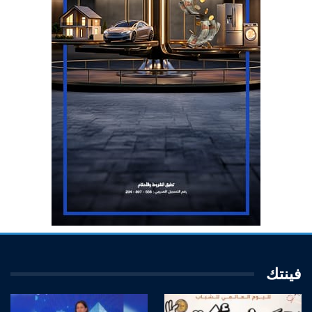
فينتك