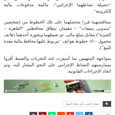
“حصيلة نشاطهما الإجرامي”، ماكينة مدفوعات مالية
إلكترونية”.
بمناقشتهما قررا بتحصلهما على تلك الخطوط من (شخصين
“مندوبى مبيعات” – مقيمان بنطاق محافظتي “القاهرة –
الجيزة”) مقابل مبلغ مالي، تم ضبطهما وبحوزة أحدهما (هاتف
محمول – 10 خطوط هواتف “مربوط عليها محافظ مالية معدة
للبيع”).
بمواجهة المتهمين بما أسفرت عنه التحريات والضبط أقروا
بممارستهم النشاط الإجرامي على النحو المشار إليه، وتم
اتخاذ الإجراءات القانونية.
عصابة النصب على عملاء البنوك