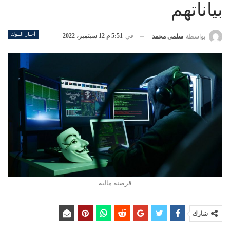
بياناتهم
أخبار البنوك
في
5:51 م 12 سبتمبر، 2022
بواسطة
سلمى محمد
قرصنة مالية
شارك