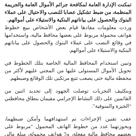
تمكنت الإدارة العامة لمكافحة جرائم الأموال العامة والجريمة
المنظمة، من ضبط تشكيل عصابا للنصب والاحتيال على عملاء
البنوك والحصول على بياناتهم البنكية والاستيلاء على أموالهم.
وردت معلومات مفادها قيام بعض الأشخاص ببيع خطوط
هواتف محمولة مربوط على بعضها محافظ مالية، واستخدامها
في وقائع النصب على عملاء البنوك والحصول على بياناتهم
البنكية والاستيلاء على أموالهم.
وتبين استخدام المحافظ المالية الخاصة بتلك الخطوط في
تحويل الأموال المستولى عليها من المجني عليهم لأكثر من
محفظة مالية حتى يصعب تتبع مرتكبى تلك الوقائع وضبطهم.
وبتكثيف التحريات توصلت الجهود إلى تحديد اثنين من
القائمين على ذلك النشاط الإجرامي مقيمان بنطاق محافظتي
“الجيزة والمنوفية”.
عقب تقنين الإجراءات تم استهدافهما وأمكن ضبطهما،
وبحوزتهما عدد من خطوط الهاتف المحمول “مربوط على
بعضهم محافظ مالية مفعلة، و5 هواتف محمولة، مبلغ مالي