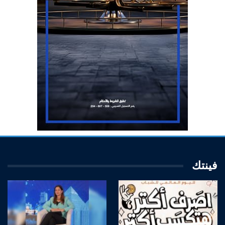
فينتك