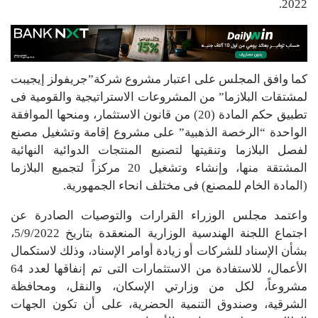
2022.
كما وافق المجلس على اعتبار مشروع شركة”جريفولز إيجيبت
لمشتقات البلازما” من المشروعات الاستراتيجية والقومية فى
تطبيق حكم المادة (20) من قانون الاستثمار، ومنحها الموافقة
الواحدة “الرخصة الذهبية” على مشروع إقامة وتشغيل مصنع
لفصل البلازما وتنقيتها لتصنيع المنتجات الدوائية النهائية
المشتقة منها، وإنشاء وتشغيل 20 مركزاً لتجميع البلازما
(المادة الخام للمصنع) فى مختلف انحاء الجمهورية.
واعتمد مجلس الوزراء القرارات والتوصيات الصادرة عن
اجتماع اللجنة الهندسية الوزارية المنعقدة بتاريخ 5/9/2022،
بشأن الإسناد للشركات أو زيادة أوامر الإسناد، وذلك لاستكمال
الأعمال، للاستفادة من الاستثمارات التى تم إنفاقها لعدد 64
مشروعاً، لكل من وزارتي الإسكان، والنقل، ومحافظة
الشرقية، وصندوق التنمية الحضرية، على أن تكون الجهات