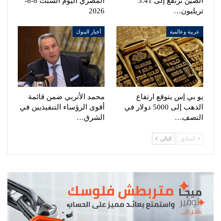
الصين ترتفع إلى 3.41
المصري اليوم السبت 8-8-
تريليون…
2026
عربية وعالمية
أخبار البنوك
يو بي إس يتوقع ارتفاع
محمد الأتربي ضمن قائمة
الذهب إلى 5000 دولار في
أقوى الرؤساء التنفيذيين في
النصف…
الشرق…
السابق
التالي