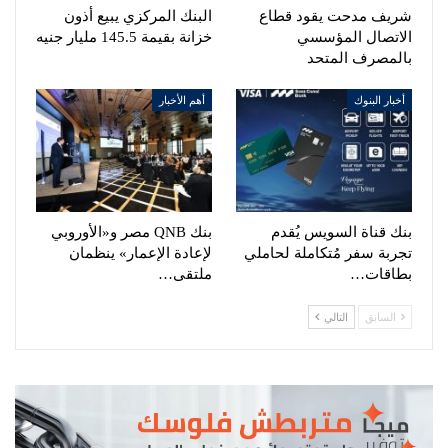
شريف مدحت يقود قطاع
البنك المركزي يبيع أذون
الاتصال المؤسسي
خزانة بقيمة 145.5 مليار جنيه
بالمصرف المتحد
أخبار البنوك
أهم الأخبار
بنك قناة السويس يُقدم
بنك QNB مصر و«الأوروبي
تجربة سفر مُتكاملة لحاملي
لإعادة الإعمار» ينظمان
بطاقات…
ملتقى…
السابق
التالي