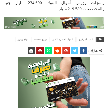
وسجلت رؤوس أموال البنوك 234.690 مليار جنيه
والمخصصات 219.589 مليار.
البنك المركزي
البنوك العشرة الكبار
موقع winners
موقع وينرز
شارك