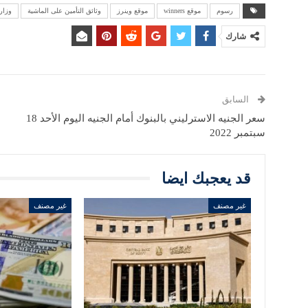
رسوم
موقع winners
موقع وينرز
وثائق التأمين على الماشية
وزار
شارك
السابق
سعر الجنيه الاسترليني بالبنوك أمام الجنيه اليوم الأحد 18
سبتمبر 2022
قد يعجبك ايضا
غير مصنف
غير مصنف