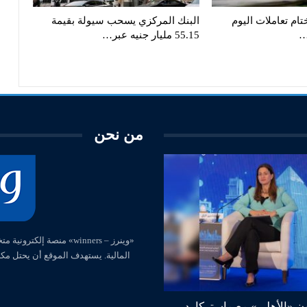
ام تعاملات اليوم
البنك المركزي يسحب سيولة بقيمة
55.15 مليار جنيه عبر…
من نحن
المالية. يستهدف الموقع أن يحتل مك
ون «الأهلي» مع ماستركارد