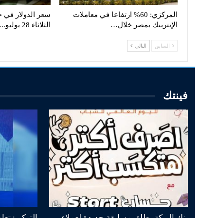
المركزي: 60% ارتفاعا في معاملات
سعر الدولار في خت
الإنتربنك بمصر خلال…
الثلاثاء 28 يوليو..…
السابق
التالي
فينتك
بنك البركة يطلق مسابقة جديدة لعملاء
التركي: تعا