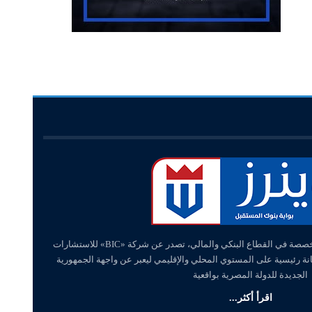
«وينرز – winners» منصة إلكترونية متخصصة في القطاع البنكي والمالي، تصدر عن شركة «BIC» للاستشارات
انة رئيسية على المستوي المحلي والإقليمي ليعبر عن واجهة الجمهورية
الجديدة للدولة المصرية بواقعية
اقرأ أكثر...