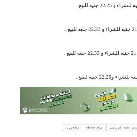
عر الجنيه الاسترليني
موقع winners
موقع وينرز