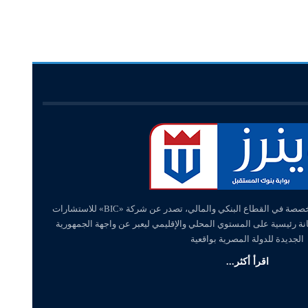
«وينرز – winners» منصة إلكترونية متخصصة في القطاع البنكي والمالي، تصدر عن شركة «BIC» للاستشارات
انة رئيسية على المستوي المحلي والإقليمي ليعبر عن واجهة الجمهورية
الجديدة للدولة المصرية بواقعية
اقرأ أكثر...