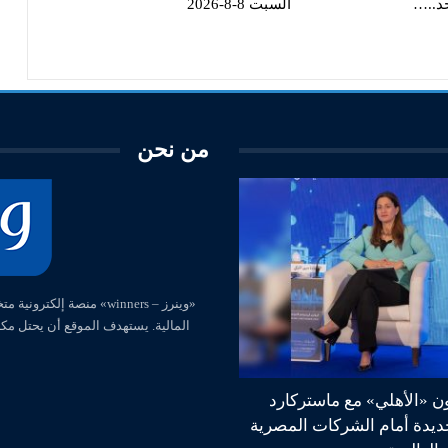
حد..…
السبت 8-8-2026
من نحن
المالية. يستهدف الموقع أن يحتل مك
ون «الأهلي» مع ماستركارد
جديدة أمام الشركات المصرية