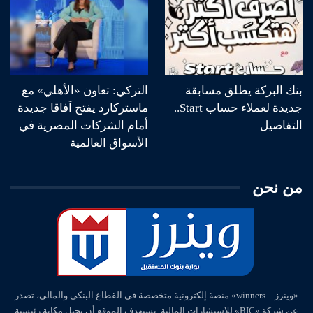
بنك البركة يطلق مسابقة
التركي: تعاون «الأهلي» مع
جديدة لعملاء حساب Start..
ماستركارد يفتح آفاقا جديدة
التفاصيل
أمام الشركات المصرية في
الأسواق العالمية
من نحن
«وينرز – winners» منصة إلكترونية متخصصة في القطاع البنكي والمالي، تصدر
عن شركة «BIC» للاستشارات المالية. يستهدف الموقع أن يحتل مكانة رئيسية