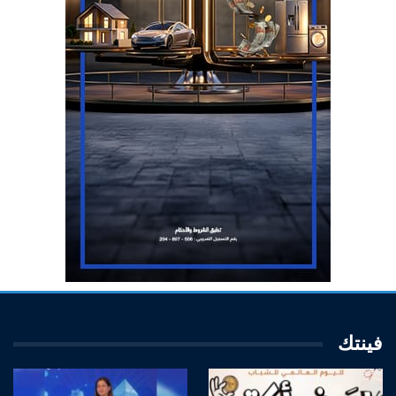
فينتك