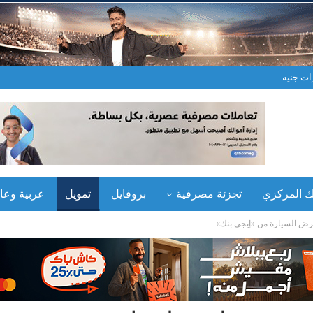
نك المركزي
تجزئة مصرفية
بروفايل
تمويل
عربية وعال