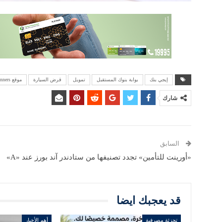
إيجي بنك
بوابة بنوك المستقبل
تمويل
قرض السيارة
موقع winners
شارك
السابق
«أورينت للتأمين» تجدد تصنيفها من ستادندر آند بورز عند «A»
قد يعجبك ايضا
تجزئة مصرفية
أهم الأخبار