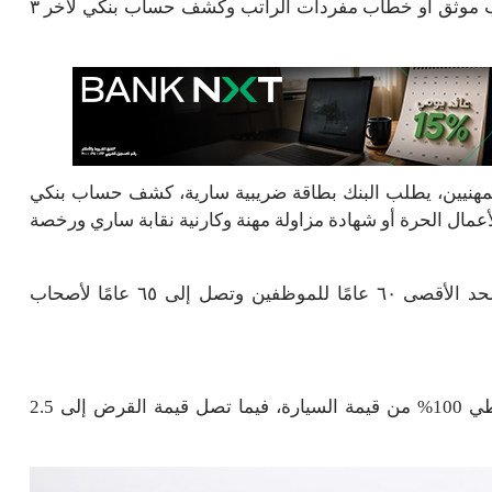
القسط، فيجب على العميل تقديم خطاب مفردات الراتب موثق أو خطاب مفردات الراتب وكشف حساب بنكي لآخر ٣
لمهنيين، يطلب البنك بطاقة ضريبية سارية، كشف حساب بنكي
لأعمال الحرة أو شهادة مزاولة مهنة وكارنية نقابة ساري ورخصة
-ويشترط البنك أن يكون الحد الأدنى للسن ٢١ عامًا والحد الأقصى ٦٠ عامًا للموظفين وتصل إلى ٦٥ عامًا لأصحاب
يتميز قرض السيارة من البنك المصري الخليجي بأنه يغطي 100% من قيمة السيارة، فيما تصل قيمة القرض إلى 2.5