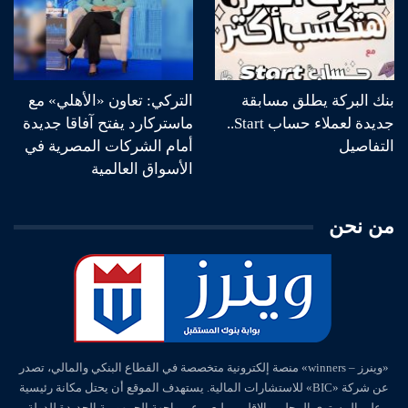
بنك البركة يطلق مسابقة
التركي: تعاون «الأهلي» مع
جديدة لعملاء حساب Start..
ماستركارد يفتح آفاقا جديدة
التفاصيل
أمام الشركات المصرية في
الأسواق العالمية
من نحن
«وينرز – winners» منصة إلكترونية متخصصة في القطاع البنكي والمالي، تصدر
عن شركة «BIC» للاستشارات المالية. يستهدف الموقع أن يحتل مكانة رئيسية
على المستوي المحلي والإقليمي ليعبر عن واجهة الجمهورية الجديدة للدولة