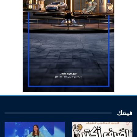
فينتك