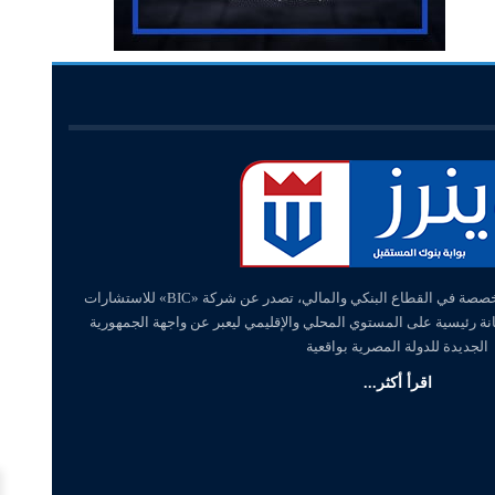
«وينرز – winners» منصة إلكترونية متخصصة في القطاع البنكي والمالي، تصدر عن شركة «BIC» للاستشارات
انة رئيسية على المستوي المحلي والإقليمي ليعبر عن واجهة الجمهورية
الجديدة للدولة المصرية بواقعية
اقرأ أكثر...