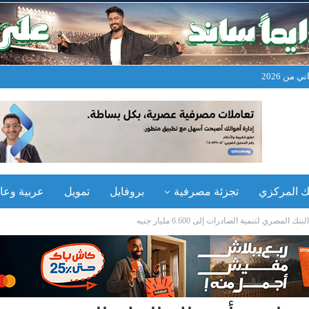
نك المركزي
تجزئة مصرفية
بروفايل
تمويل
عربية وعال
صري لتنمية الصادرات إلى 6.600 مليار جنيه