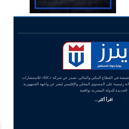
«وينرز – winners» منصة إلكترونية متخصصة في القطاع البنكي والمالي، تصدر عن شركة «BIC» للاستشارات
انة رئيسية على المستوي المحلي والإقليمي ليعبر عن واجهة الجمهورية
الجديدة للدولة المصرية بواقعية
اقرأ أكثر...