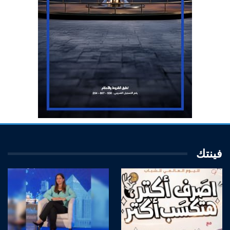
فينتك