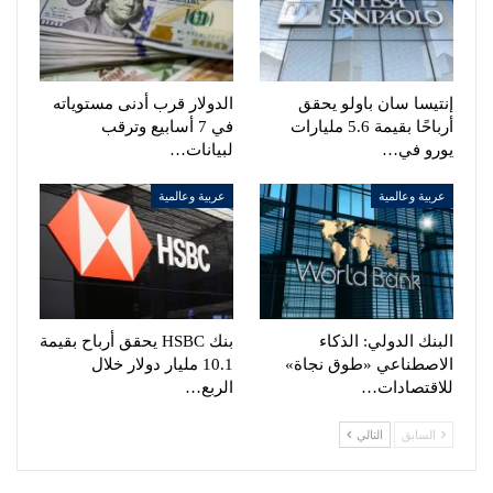
إنتيسا سان باولو يحقق
الدولار قرب أدنى مستوياته
أرباحًا بقيمة 5.6 مليارات
في 7 أسابيع وترقب
يورو في…
لبيانات…
عربية وعالمية
عربية وعالمية
البنك الدولي: الذكاء
بنك HSBC يحقق أرباح بقيمة
الاصطناعي «طوق نجاة»
10.1 مليار دولار خلال
للاقتصادات…
الربع…
السابق
التالي