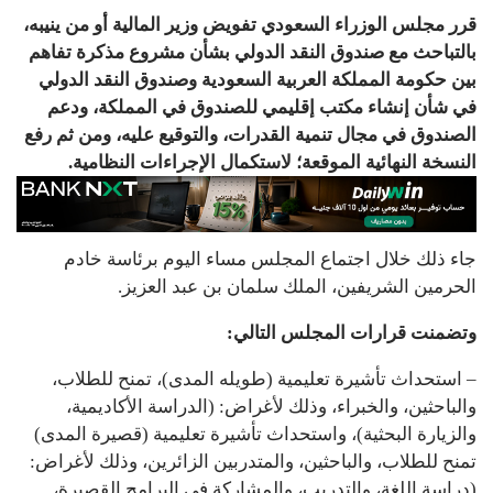
قرر مجلس الوزراء السعودي تفويض وزير المالية أو من ينيبه،
بالتباحث مع صندوق النقد الدولي بشأن مشروع مذكرة تفاهم
بين حكومة المملكة العربية السعودية وصندوق النقد الدولي
في شأن إنشاء مكتب إقليمي للصندوق في المملكة، ودعم
الصندوق في مجال تنمية القدرات، والتوقيع عليه، ومن ثم رفع
النسخة النهائية الموقعة؛ لاستكمال الإجراءات النظامية.
جاء ذلك خلال اجتماع المجلس مساء اليوم برئاسة خادم
الحرمين الشريفين، الملك سلمان بن عبد العزيز.
وتضمنت قرارات المجلس التالي:
– استحداث تأشيرة تعليمية (طويله المدى)، تمنح للطلاب،
والباحثين، والخبراء، وذلك لأغراض: (الدراسة الأكاديمية،
والزيارة البحثية)، واستحداث تأشيرة تعليمية (قصيرة المدى)
تمنح للطلاب، والباحثين، والمتدربين الزائرين، وذلك لأغراض:
(دراسة اللغة، والتدريب، والمشاركة في البرامج القصيرة،