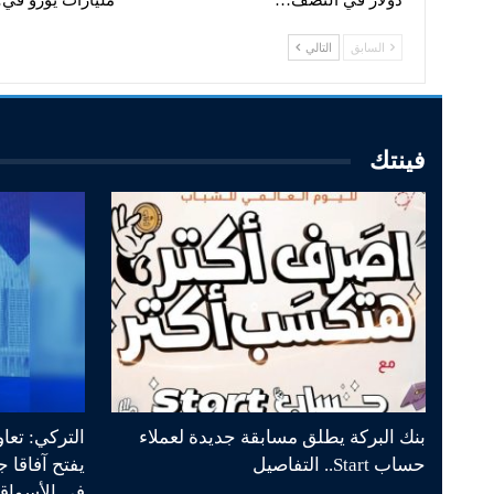
دولار في النصف…
مليارات يورو في
السابق
التالي
فينتك
بنك البركة يطلق مسابقة جديدة لعملاء
التركي: تعا
حساب Start.. التفاصيل
يفتح آفاقا 
في الأسواق 