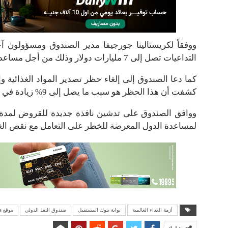
ووفقاً لكريستالينا جورجيفا مدير الصندوق ومسؤولون آ
التداعيات تصل إلى 7 مليارات دولار وذلك من أجل مساعدة الأسر الأكثر فقراً.
كما دعا الصندوق إلى إلغاء حظر تصدير المواد الغذائية و
كشفت أن هذا الحظر هو سبب ما يصل إلى 9% زيادة في أسعار القمح العالمية.
ووافق الصندوق على تدشين نافذة جديدة للقروض لمدة ع
لمساعدة الدول المعرضة للخطر على التعامل مع نقص الغذ
أزمة الغذاء العالمية
بوابة بنوك المستقبل
صندوق النقد الدولي
موقع winners