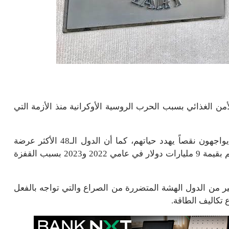
من الغذائي بسبب الحرب الروسية الأوكرانية منذ الأزمة التي
ووفقاً لتقديرات الصندوق هناك 345 مليون شخص الآن يواجهون نقصاً يهدد حياتهم، كما أن الدول الـ48 الأكثر عرضة
لنقص الغذاء تواجه حالياً زيادة مجمعة في فواتير وارداتهم بقيمة 9 مليارات دولار في عامي 2022 و2023 بسبب القفزة
ير من الدول الهشة المتضررة من الصراع والتي تواجه بالفعل
 تكاليف الطاقة.