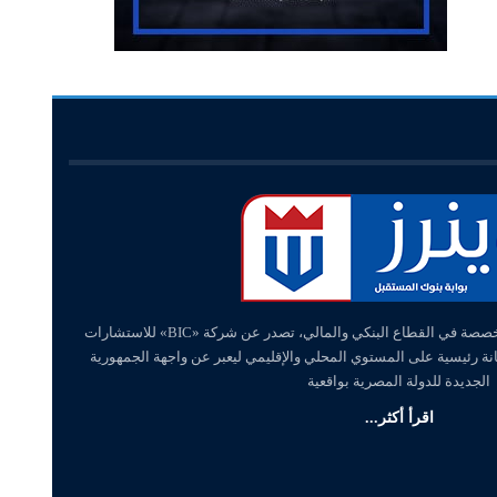
«وينرز – winners» منصة إلكترونية متخصصة في القطاع البنكي والمالي، تصدر عن شركة «BIC» للاستشارات
انة رئيسية على المستوي المحلي والإقليمي ليعبر عن واجهة الجمهورية
الجديدة للدولة المصرية بواقعية
اقرأ أكثر...