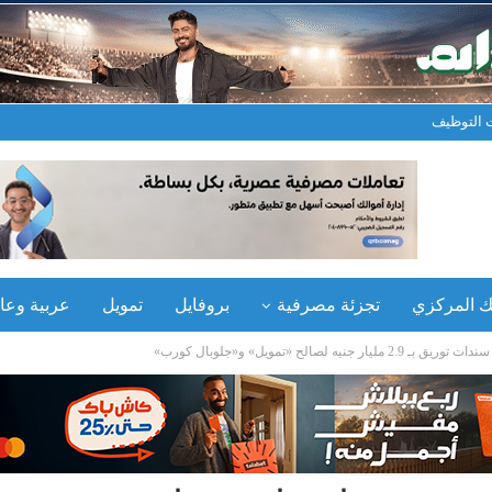
نك المركزي
تجزئة مصرفية
بروفايل
تمويل
عربية وعال
صالح «تمويل» و«جلوبال كورب»