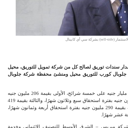
ة سي أي كابيتال
دار سندات توريق لصالح كل من شركة تمويل للتوريق، محيل
 جلوبال كورب للتوريق محيل ومنشئ محفظة شركة جلوبال
ويأتي إصدار شركة تمويل للتمويل العقاري بقيمة 1.598 مليار جنيه على خمسة شرائح، الأولى بقيمة 206 مليون جنيه
بفترة استحقاق ثلاثة عشر شهرًا، والثانية بقيمة 614 مليون جنيه بفترة استحقاق سبع وثلاثون شهرًا، والثالثة بقيمة 419
مليون جنيه بفترة استحقاق واحد وستون شهرًا، والرابعة بقيمة 290 مليون جنيه بفترة استحقاق أربعة وثمانون شهرًا،
شركة ميريس – الشرق الأوسط للتصنيف الائتماني وخدمة