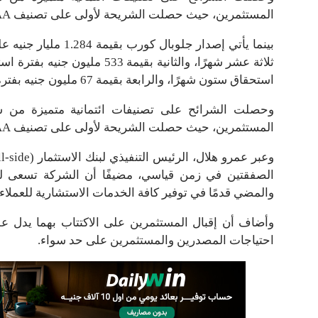
المستثمرين، حيث حصلت الشريحة لأولى على تصنيف AA+ و AAللثانية، AA- للثالثة وA للرابعة وA- للخامسة.
استحقاق ستون شهرًا، والرابعة بقيمة 67 مليون جنيه بفترة استحقاق سبعون شهرًا.
وحصلت الشرائح على تصنيفات ائتمانية متميزة من 
المستثمرين، حيث حصلت الشريحة لأولى على تصنيف AA+ و AAللثانية، A+ للثالثة وA للرابعة.
الصفقتين في زمن قياسي، مضيفًا أن الشركة تسعى للب
والمضي قدمًا في توفير كافة الخدمات الاستشارية للعمل
وأضاف أن إقبال المستثمرين على الاكتتاب بهما يدل عل
احتياجات المصدرين والمستثمرين على حد سواء.