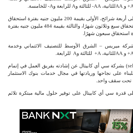
بينما يأتي إصدار جلوبال كورب بقيمة 1.284 مليار جنيه على أربعة شرائح، الأولى بقيمة 200 مليون جنيه بفترة استحقاق
ثلاثة عشر شهرًا، والثانية بقيمة 533 مليون جنيه بفترة استحقاق سبع وثلاثون شهرًا، والثالثة بقيمة 484 مليون جنيه بفترة
شركة ميريس – الشرق الأوسط للتصنيف الائتماني وخدمة
وعبر عمرو هلال، الرئيس التنفيذي لبنك الاستثمار (sell-side) بشركة سي أي كابيتال عن إشادته بفريق العمل في إتمام
ناء على نجاحها وريادتها في مجال خدمات بنوك الاستثمار
اء تحت سقف واحد.
ى قدرة سي أي كابيتال على توفير حلول مالية مبتكرة تلائم