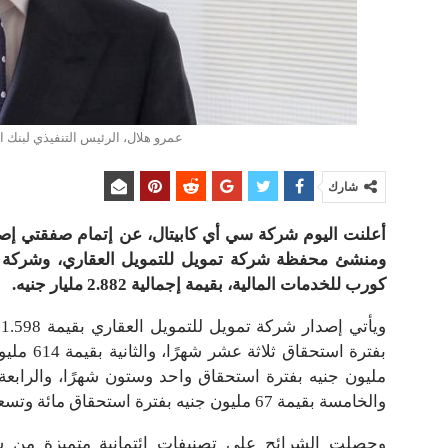
عمرو هلال، الرئيس التنفيذي لبنك الاستثمار (sell-side) بشرك
شارك
أعلنت اليوم شركة سي أي كابيتال، عن إتمام صفقتي إص
ومنشئ محفظة شركة تمويل للتمويل العقاري، وشركة
كورب للخدمات المالية، بقيمة إجمالية 2.882 مليار جنيه.
والخامسة بقيمة 67 مليون جنيه بفترة استحقاق مائة وتسعة عشر شهرًا.
وحصلت الشرائح على تصنيفات ائتمانية متميزة من 