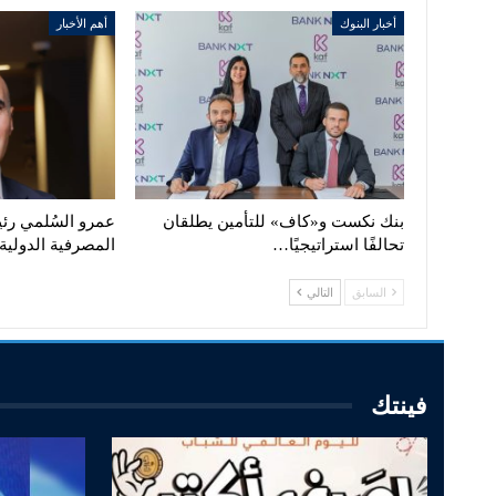
أخبار البنوك
أهم الأخبار
بنك نكست و«كاف» للتأمين يطلقان
عمرو السُلمي رئيس
تحالفًا استراتيجيًا…
المصرفية الدولي
السابق
التالي
فينتك