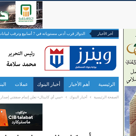
الدولار قرب أدنى مستوياته في 7 أسابيع وترقب لبيانات التوظيف
آخر الأخبار
الرئيسية
أهم الأخبار
أخبار البنوك
عملات
الب
الصفحة الرئيسية
أخبار البنوك
«سي أي كابيتال» تعلن إتمام صفقتي إصدار سندات توريق بـ 2.9 مليار جنيه ل