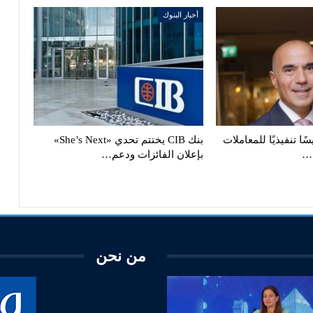
أخبار البنوك
ًا تنفيذيًا للمعاملات
بنك CIB يختتم تحدي «She’s Next»
ة…
بإعلان الفائزات ودعم…
من نحن