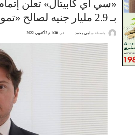
«سي أي كابيتال» تعلن إتما
بـ 2.9 مليار جنيه لصالح «تمويل» و«جلوبال كورب»
في
1:30 م 2 أكتوبر، 2022
بواسطة
سلمى محمد